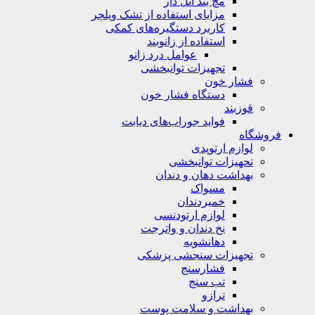
مچ بند آتل دار
مزایای استفاده از تشک ویلچر
کاربرد دستگیره‌های کمکی
استفاده از زانوبند
عوامل درد زانو
تجهیزات توانبخشی
فشار خون
دستگاه فشار خون
قوزبند
فواید جوراب‌های دیابت
فروشگاه
لوازم ارتوپدی
تحهیزات توانبخشی
بهداشت دهان و دندان
مسواک
خمیردندان
لوازم ارتودنسی
نخ دندان و واترجت
دهانشویه
تجهیزات سنجشی پزشکی
فشارسنج
تب سنج
ترازو
بهداشت و سلامت پوست