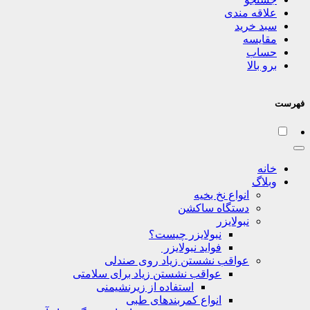
علاقه مندی
سبد خرید
مقایسه
حساب
برو بالا
فهرست
خانه
وبلاگ
انواع نخ بخیه
دستگاه ساکشن
نبولایزر
نبولایزر چیست؟
فواید نبولایزر
عواقب نشستن زیاد روی صندلی
عواقب نشستن زیاد برای سلامتی
استفاده از زیرنشیمنی
انواع کمربندهای طبی