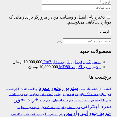
ذخیره نام، ایمیل و وبسایت من در مرورگر برای زمانی که
دوباره دیدگاهی می‌نویسم.
ارسال
محصولات جدید
مسواک برقی اورال بی مدل Pro3
10,900,000
تومان
بخور سرد اکیومد MD80
10,800,000
تومان
برچسب ها
بهترین بخور سرد
استفاده از بالشت‌های طبی
بهداشت دندان، ارتودنسی،
فواید واترجت، دستگاه واترجت
تب سنج دیجیتالی
تشک برقی
جوراب دیابت
خرید بالشت‌
خرید بخور
طبی با کیفیت
خرید بخور سرد، بخور سرد اصفهان، بخور سرد
سرد اینترنتی
خرید تشک برقی
خرید تشک مواج
خرید جوراب دیابت
خرید جوراب واریس
خرید خمیر دندان
خرید خمیر دندان دنتامکس