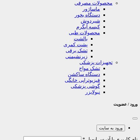
محصولات مصرفی
ماساژور
دستگاه بخور
شیردوش
کیسه آبگرم
محصولات طبی
بالشت
پشت کمری
تشک برقی
زیرنشیمنی
تجهیزات پزشکی
تشک مواج
دستگاه ساکشن
فیزیوتراپی خانگی
گوشی پزشکی
نبولایزر
ورود / عضویت
ورود به سایت
نام کاربری یا آدرس ایمیل
*