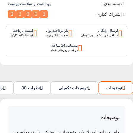
دسته بندی :
بهداشت و سلامت پوست
اشتراک گذاری
ارسال رایگان
باز پرداخت پول
امنیت پرداخت
حداقل خرید 5 میلیون تومان
ضمانت 30 روزه
توسط کلیه کارتها
پشتیانی 24 ساعته
در تمام روزهای هفته
توضیحات
توضیحات تکمیلی
نظرات (0)
را
توضیحات
مام مردانه آمبرلا
یک دئودورانت استیکی با فرمولاسیون