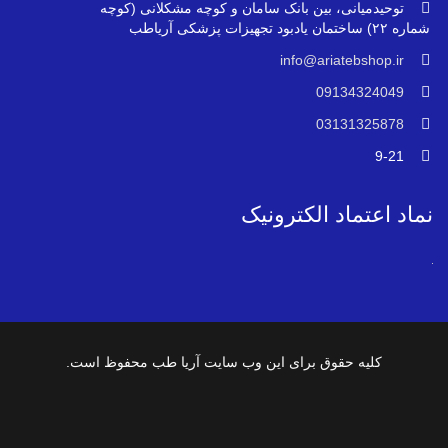
توحیدمیانی، بین بانک سامان و کوچه مشکلانی (کوچه
شماره ۲۲) ساختمان یادبود تجهیزات پزشکی آریاطب
info@ariatebshop.ir
09134324049
03131325878
9-21
نماد اعتماد الکترونیک
کلیه حقوق برای این وب سایت آریا طب محفوظ است.