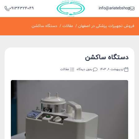
09134324049
info@ariatebshop.ir
فروش تجهیزات پزشکی در اصفهان
/
مقالات
/
دستگاه ساکشن
دستگاه ساکشن
اردیبهشت 8, 1403
بدون دیدگاه
مقالات