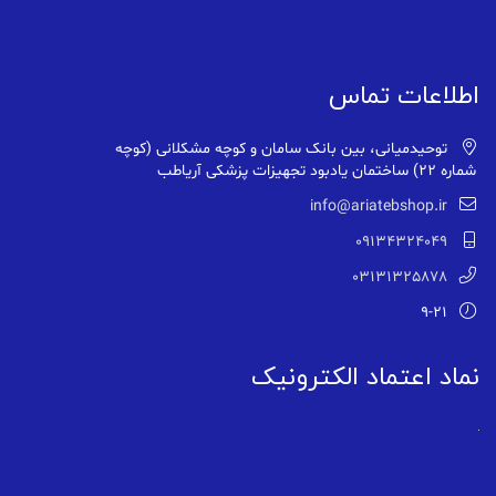
اطلاعات تماس
توحیدمیانی، بین بانک سامان و کوچه مشکلانی (کوچه
شماره ۲۲) ساختمان یادبود تجهیزات پزشکی آریاطب
info@ariatebshop.ir
09134324049
03131325878
9-21
نماد اعتماد الکترونیک