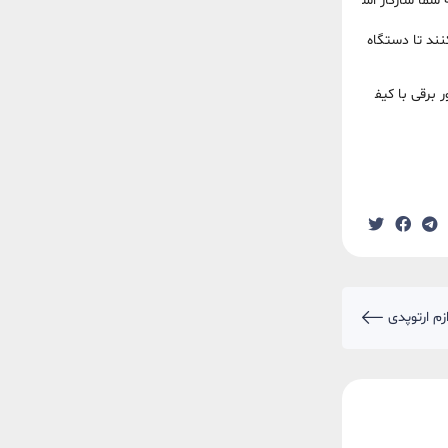
شما سازگار اس
نند تا دستگاه
 برقی با کیف
زم ارتوپدی