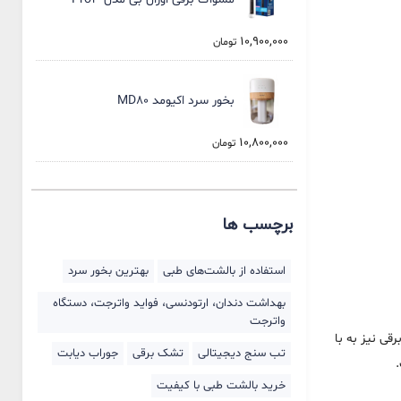
10,900,000
تومان
بخور سرد اکیومد MD80
10,800,000
تومان
برچسب ها
استفاده از بالشت‌های طبی
بهترین بخور سرد
بهداشت دندان، ارتودنسی، فواید واترجت، دستگاه
واترجت
قی نیز به با
تب سنج دیجیتالی
تشک برقی
جوراب دیابت
.
خرید بالشت‌ طبی با کیفیت