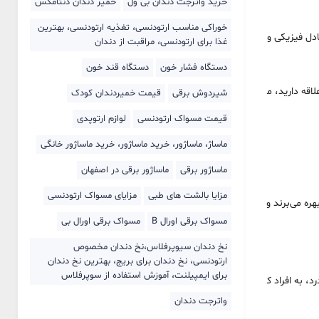
خرید واترجت دندان بی ول
خمیر دندان دنتامکس
خوراکی مناسب ارتودنسی، تغذیه ارتودنسی، بهترین
ادل فیزیکی و
غذا برای ارتودنسی، مراقبت از دندان
دستگاه فشار خون
دستگاه قند خون
اقه دارید، م
شیردوش برقی
قیمت خمیردندان کودک
قیمت مسواک ارتودنسی
لوازم ارتوپدی
ماساژ، ماساژور، خرید ماساژور، خرید ماساژور خانگی
ماساژور برقی
ماساژور برقی در اصفهان
مزایا بالشت های طبی
مزایای مسواک ارتودنسی
ره می‌برند و
مسواک برقی اورال B
مسواک برقی اورال بی
نخ دندان سیوپرفلاس،نخ دندان مخصوص
ارتودنسی، نخ دندان برای بریج، بهترین نخ دندان
برای ایمپیلنت، آموزش استفاده از سوپرفلاس
، به افراد ک
واترجت دندان