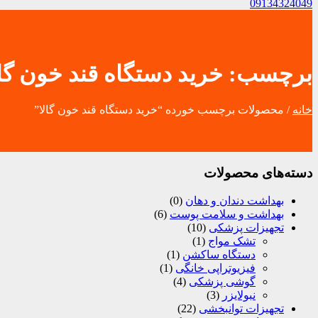
09134324049
برچسب:
خرید دستگاه قند خون گال
خانه
/ محصولات برچسب خورده “خرید دستگاه قند خون گالا”
دسته‌های محصولات
بهداشت دندان و دهان
(0)
بهداشت و سلامت پوست
(6)
تجهیزات پزشکی
(10)
تشک مواج
(1)
دستگاه ساکشن
(1)
فیزیوتراپی خانگی
(1)
گوشی پزشکی
(4)
نبولایزر
(3)
تجهیزات توانبخشی
(22)