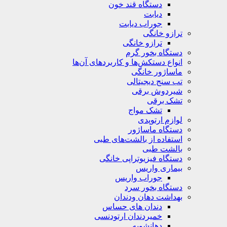
دستگاه قند خون
دیابت
جوراب دیابت
ترازو خانگی
ترازو خانگی
دستگاه بخور گرم
انواع دستکش‌ها و کاربردهای آن‌ها
ماساژور خانگی
تب سنج دیجیتالی
شیردوش برقی
تشک برقی
تشک مواج
لوازم ارتوپدی
دستگاه ماساژور
استفاده از بالشت‌های طبی
بالشت‌ طبی
دستگاه فیزیوتراپی خانگی
بیماری واریس
جوراب واریس
دستگاه‌ بخور سرد
بهداشت دهان ودندان
دندان های حساس
خمیردندان ارتودنسی
دهانشویه‌