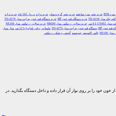
رد BTB
خرید بخور سرد صاعقه
خرید بخور گرم ویسان
خرید ترازو بی ول wk-165
خرید ترازو
چک مدل TD-4230
خرید دستگاه قند خون گالا
خرید دستگاه قند خون یورایت مدل TD-4279
CY0 با 6 سر
خرید نبولایزر رزمکس مدل NB500
خرید نبولایزر رزمکس مدل NE100
ه قند خون گالا
دستگاه قند خون یورایت مدل TD-4279
ماساژور برقی بلوایدیا با 12 سر مدل مدل
ل NE100
پالس اکسیمتر چویسمد
گوشی پزشکی رزمکس
خون خود را بر روی نوار آن قرار داده و داخل دستگاه بگذارید. در