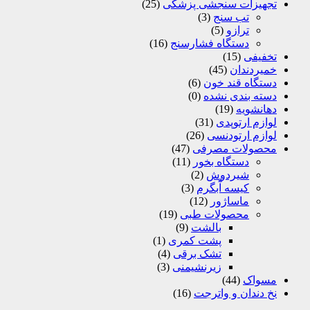
تجهیزات سنجشی پزشکی
(25)
تب سنج
(3)
ترازو
(5)
دستگاه فشارسنج
(16)
تخفیفی
(15)
خمیردندان
(45)
دستگاه قند خون
(6)
دسته بندی نشده
(0)
دهانشویه
(19)
لوازم ارتوپدی
(31)
لوازم ارتودنسی
(26)
محصولات مصرفی
(47)
دستگاه بخور
(11)
شیردوش
(2)
کیسه آّبگرم
(3)
ماساژور
(12)
محصولات طبی
(19)
بالشت
(9)
پشت کمری
(1)
تشک برقی
(4)
زیرنشیمنی
(3)
مسواک
(44)
نخ دندان و واترجت
(16)