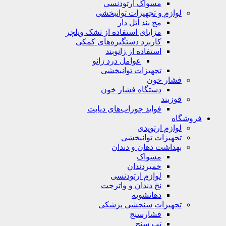
مسواک ارتودنسی
لوازم و تجهیزات توانبخشی
مچ بند آتل دار
مزایای استفاده از تشک ویلچر
کاربرد دستگیره‌های کمکی
استفاده از زانوبند
عوامل درد زانو
تجهیزات توانبخشی
فشار خون
دستگاه فشار خون
قوزبند
فواید جوراب‌های دیابت
فروشگاه
لوازم ارتوپدی
تحهیزات توانبخشی
بهداشت دهان و دندان
مسواک
خمیردندان
لوازم ارتودنسی
نخ دندان و واترجت
دهانشویه
تجهیزات سنجشی پزشکی
فشارسنج
تب سنج