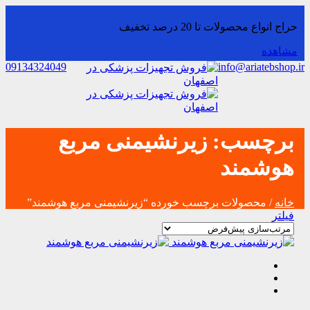
حراج انواع محصولات تا 20 درصد تخفیف
مشاهده
09134324049
info@ariatebshop.ir
برچسب:
زیرنشیمنی مربع
هوشمند
خانه
/ محصولات برچسب خورده “زیرنشیمنی مربع هوشمند”
فیلتر