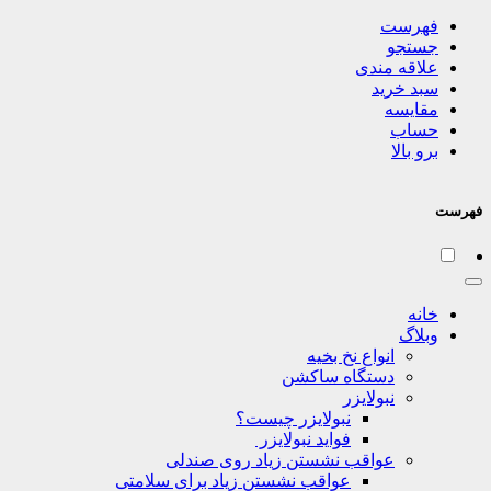
فهرست
جستجو
علاقه مندی
سبد خرید
مقایسه
حساب
برو بالا
فهرست
خانه
وبلاگ
انواع نخ بخیه
دستگاه ساکشن
نبولایزر
نبولایزر چیست؟
فواید نبولایزر
عواقب نشستن زیاد روی صندلی
عواقب نشستن زیاد برای سلامتی