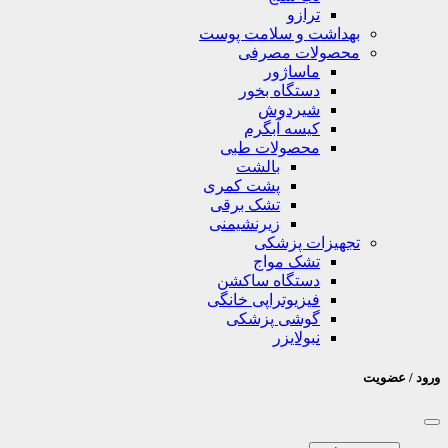
ترازو
بهداشت و سلامت پوست
محصولات مصرفی
ماساژور
دستگاه بخور
شیردوش
کیسه آبگرم
محصولات طبی
بالشت
پشت کمری
تشک برقی
زیرنشیمنی
تجهیزات پزشکی
تشک مواج
دستگاه ساکشن
فیزیوتراپی خانگی
گوشی پزشکی
نبولایزر
ورود / عضویت