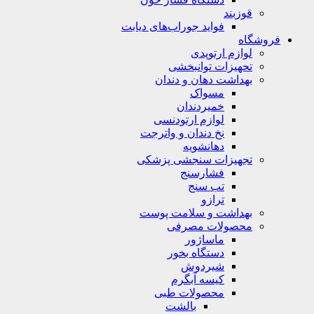
قوزبند
فواید جوراب‌های دیابت
فروشگاه
لوازم ارتوپدی
تحهیزات توانبخشی
بهداشت دهان و دندان
مسواک
خمیردندان
لوازم ارتودنسی
نخ دندان و واترجت
دهانشویه
تجهیزات سنجشی پزشکی
فشارسنج
تب سنج
ترازو
بهداشت و سلامت پوست
محصولات مصرفی
ماساژور
دستگاه بخور
شیردوش
کیسه آبگرم
محصولات طبی
بالشت