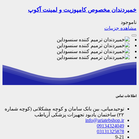
خمیردندان مخصوص کامپوزیت و لمینت آکوپ
ناموجود
مشاهده جزییات
اطلاعات تماس
توحیدمیانی، بین بانک سامان و کوچه مشکلانی (کوچه شماره
۲۲) ساختمان یادبود تجهیزات پزشکی آریاطب
info@ariatebshop.ir
09134324049
03131325878
9-21