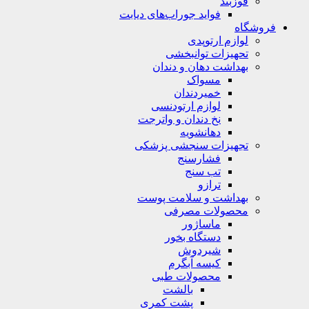
قوزبند
فواید جوراب‌های دیابت
فروشگاه
لوازم ارتوپدی
تحهیزات توانبخشی
بهداشت دهان و دندان
مسواک
خمیردندان
لوازم ارتودنسی
نخ دندان و واترجت
دهانشویه
تجهیزات سنجشی پزشکی
فشارسنج
تب سنج
ترازو
بهداشت و سلامت پوست
محصولات مصرفی
ماساژور
دستگاه بخور
شیردوش
کیسه آبگرم
محصولات طبی
بالشت
پشت کمری