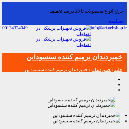
حراج انواع محصولات تا 20 درصد تخفیف
مشاهده
09134324049
info@ariatebshop.ir
خمیردندان ترمیم کننده سنسوداین
خانه
/
خمیردندان
/ خمیردندان ترمیم کننده سنسوداین