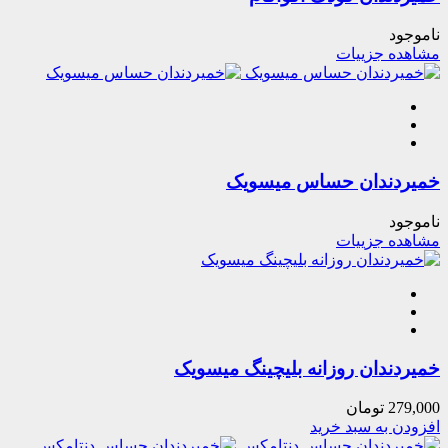
ناموجود
مشاهده جزییات
خمیردندان حساس میسویک
ناموجود
مشاهده جزییات
خمیردندان روزانه بلیچینگ میسویک
279,000
تومان
افزودن به سبد خرید