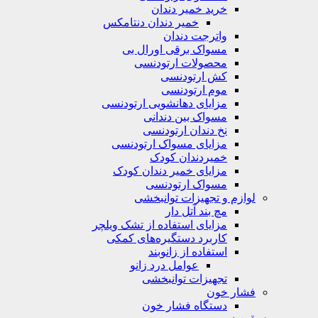
خرید خمیر دندان
خمیر دندان دنتامکس
واترجت دندان
مسواک برقی اورال بی
محصولات ارتودنسی
کش ارتودنسی
موم ارتودنسی
مزایای دهانشویی ارتودنسی
مسواک بین دندانی
نخ دندان ارتودنسی
مزایای مسواک ارتودنسی
خمیردندان کودک
مزایای خمیر دندان کودک
مسواک ارتودنسی
لوازم و تجهیزات توانبخشی
مچ بند آتل دار
مزایای استفاده از تشک ویلچر
کاربرد دستگیره‌های کمکی
استفاده از زانوبند
عوامل درد زانو
تجهیزات توانبخشی
فشار خون
دستگاه فشار خون