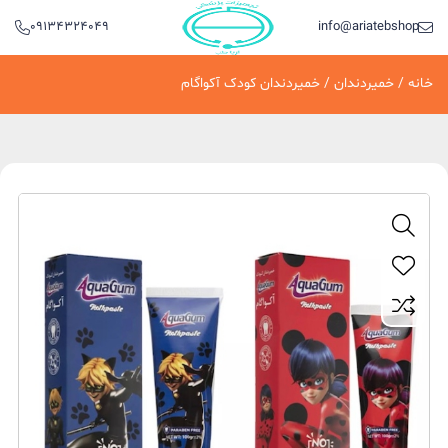
09134324049
info@ariatebshop.ir
خانه
/
خمیردندان
/ خمیردندان کودک آکواگام