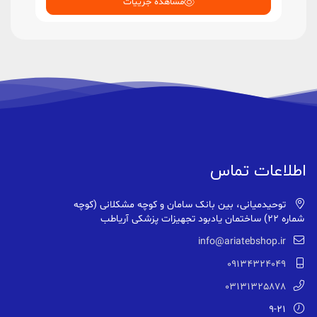
مشاهده جزییات
اطلاعات تماس
توحیدمیانی، بین بانک سامان و کوچه مشکلانی (کوچه
شماره ۲۲) ساختمان یادبود تجهیزات پزشکی آریاطب
info@ariatebshop.ir
09134324049
03131325878
9-21