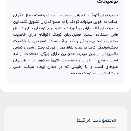
توضیحات
خمیردندان آکواگام با طراحی مخصوص کودک و استفاده از رنگ­های
جذاب به خوبی می­تواند کودک را به مسواک زدن تشویق کند. این
خمیردندان فاقد پارابن و فلوراید بوده و برای کودکان بالای 2 سال
قابل استفاده است. خمیردندان کودک آکواگام دارای خاصیت
ضدجرم، ضد پوسیدگی و ضد پلاک است. همچنین با خاصیت
پخش­شوندگی کاملا در تمام نقاط دهان کودک پخش شده و تمامی
باکتری­ها را از بین می­برد. همچنین دارای ویژگی محافظت از لثه
است و مانع از التهاب و حساسیت لثه­ها می­شود. دارای طعم­های
میوه­ای است و با رطوبتی که در دهان ایجاد می­کند حس
خوشایندی را به کودک می­دهد.
محصولات مرتبط