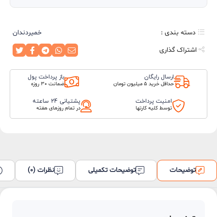
آکواگام
عدد
دسته بندی :
خمیردندان
اشتراک گذاری
ارسال رایگان
باز پرداخت پول
حداقل خرید 5 میلیون تومان
ضمانت 30 روزه
امنیت پرداخت
پشتیانی 24 ساعته
توسط کلیه کارتها
در تمام روزهای هفته
توضیحات
توضیحات تکمیلی
نظرات (0)