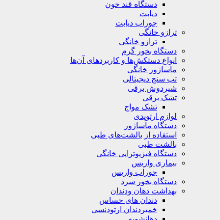
دستگاه قند خون
دیابت
جوراب دیابت
ترازو خانگی
ترازو خانگی
دستگاه بخور گرم
انواع دستکش‌ها و کاربردهای آن‌ها
ماساژور خانگی
تب سنج دیجیتالی
شیردوش برقی
تشک برقی
تشک مواج
لوازم ارتوپدی
دستگاه ماساژور
استفاده از بالشت‌های طبی
بالشت‌ طبی
دستگاه فیزیوتراپی خانگی
بیماری واریس
جوراب واریس
دستگاه‌ بخور سرد
بهداشت دهان ودندان
دندان های حساس
خمیردندان ارتودنسی
دهانشویه‌