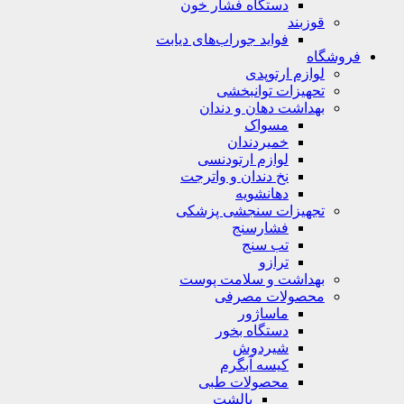
دستگاه فشار خون
قوزبند
فواید جوراب‌های دیابت
فروشگاه
لوازم ارتوپدی
تحهیزات توانبخشی
بهداشت دهان و دندان
مسواک
خمیردندان
لوازم ارتودنسی
نخ دندان و واترجت
دهانشویه
تجهیزات سنجشی پزشکی
فشارسنج
تب سنج
ترازو
بهداشت و سلامت پوست
محصولات مصرفی
ماساژور
دستگاه بخور
شیردوش
کیسه آبگرم
محصولات طبی
بالشت