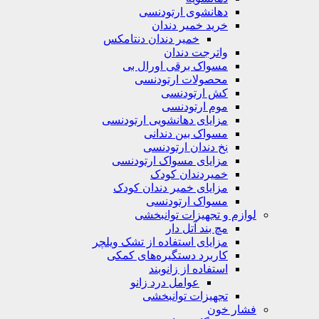
دهانشوی ارتودنسی
خرید خمیر دندان
خمیر دندان دنتامکس
واترجت دندان
مسواک برقی اورال بی
محصولات ارتودنسی
کش ارتودنسی
موم ارتودنسی
مزایای دهانشویی ارتودنسی
مسواک بین دندانی
نخ دندان ارتودنسی
مزایای مسواک ارتودنسی
خمیردندان کودک
مزایای خمیر دندان کودک
مسواک ارتودنسی
لوازم و تجهیزات توانبخشی
مچ بند آتل دار
مزایای استفاده از تشک ویلچر
کاربرد دستگیره‌های کمکی
استفاده از زانوبند
عوامل درد زانو
تجهیزات توانبخشی
فشار خون