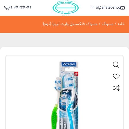
09134324049
info@ariatebshop.ir
خانه
/
مسواک
/ مسواک فلکسیبل وایت تریزا (نرم)