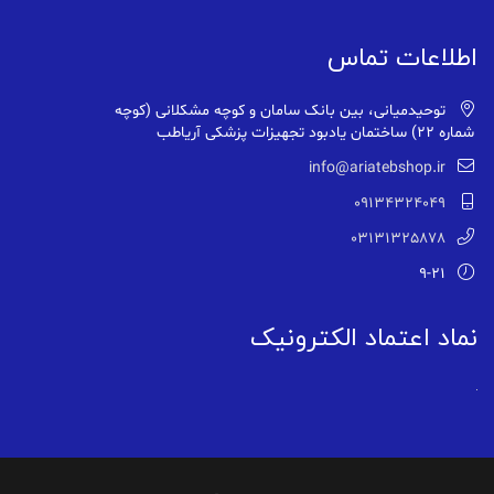
اطلاعات تماس
توحیدمیانی، بین بانک سامان و کوچه مشکلانی (کوچه
شماره ۲۲) ساختمان یادبود تجهیزات پزشکی آریاطب
info@ariatebshop.ir
09134324049
03131325878
9-21
نماد اعتماد الکترونیک