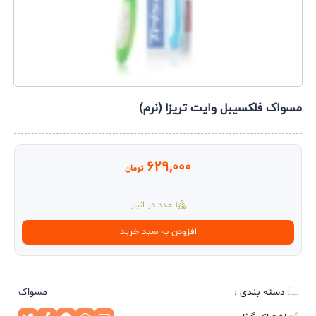
مسواک فلکسیبل وایت تریزا (نرم)
629,000
تومان
1 عدد در انبار
مسواک
افزودن به سبد خرید
فلکسیبل
وایت
تریزا
(نرم)
دسته بندی :
مسواک
عدد