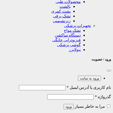
محصولات طبی
بالشت
پشت کمری
تشک برقی
زیرنشیمنی
تجهیزات پزشکی
تشک مواج
دستگاه ساکشن
فیزیوتراپی خانگی
گوشی پزشکی
نبولایزر
ورود / عضویت
ورود به سایت
نام کاربری یا آدرس ایمیل
*
گذرواژه
*
مرا به خاطر بسپار
ورود