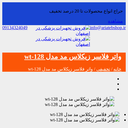
حراج انواع محصولات تا 20 درصد تخفیف
مشاهده
09134324049
info@ariatebshop.ir
واتر فلاسر زیکلاس مد مدل wt-128
خانه
/
تخفیفی
/ واتر فلاسر زیکلاس مد مدل wt-128