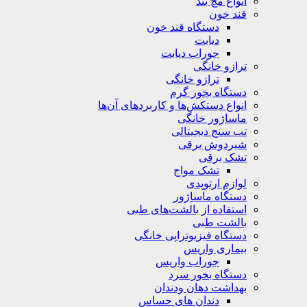
انواع مچ بند
قند خون
دستگاه قند خون
دیابت
جوراب دیابت
ترازو خانگی
ترازو خانگی
دستگاه بخور گرم
انواع دستکش‌ها و کاربردهای آن‌ها
ماساژور خانگی
تب سنج دیجیتالی
شیردوش برقی
تشک برقی
تشک مواج
لوازم ارتوپدی
دستگاه ماساژور
استفاده از بالشت‌های طبی
بالشت‌ طبی
دستگاه فیزیوتراپی خانگی
بیماری واریس
جوراب واریس
دستگاه‌ بخور سرد
بهداشت دهان ودندان
دندان های حساس