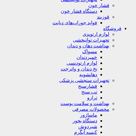
فشار خون
دستگاه فشار خون
قوزبند
فواید جوراب‌های دیابت
فروشگاه
لوازم ارتوپدی
تحهیزات توانبخشی
بهداشت دهان و دندان
مسواک
خمیردندان
لوازم ارتودنسی
نخ دندان و واترجت
دهانشویه
تجهیزات سنجشی پزشکی
فشارسنج
تب سنج
ترازو
بهداشت و سلامت پوست
محصولات مصرفی
ماساژور
دستگاه بخور
شیردوش
کیسه آبگرم