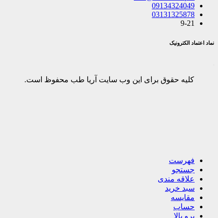
09134324049
03131325878
9-21
نماد اعتماد الکترونیک
کلیه حقوق برای این وب سایت آریا طب محفوظ است.
فهرست
جستجو
علاقه مندی
سبد خرید
مقایسه
حساب
برو بالا