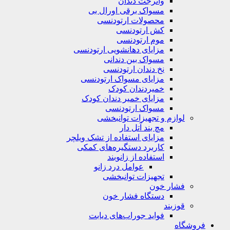
واترجت دندان
مسواک برقی اورال بی
محصولات ارتودنسی
کش ارتودنسی
موم ارتودنسی
مزایای دهانشویی ارتودنسی
مسواک بین دندانی
نخ دندان ارتودنسی
مزایای مسواک ارتودنسی
خمیردندان کودک
مزایای خمیر دندان کودک
مسواک ارتودنسی
لوازم و تجهیزات توانبخشی
مچ بند آتل دار
مزایای استفاده از تشک ویلچر
کاربرد دستگیره‌های کمکی
استفاده از زانوبند
عوامل درد زانو
تجهیزات توانبخشی
فشار خون
دستگاه فشار خون
قوزبند
فواید جوراب‌های دیابت
فروشگاه