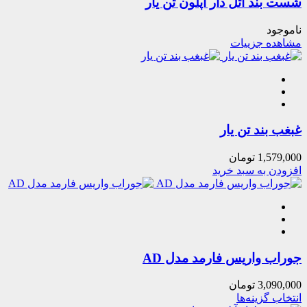
شست بند آتل دار آپلون تن یار
ناموجود
مشاهده جزییات
غبغب بند تن یار
1,579,000
تومان
افزودن به سبد خرید
جوراب واریس فارمد مدل AD
3,090,000
تومان
انتخاب گزینه‌ها