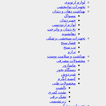
لوازم ارتوپدی
تحهیزات توانبخشی
بهداشت دهان و دندان
مسواک
خمیردندان
لوازم ارتودنسی
نخ دندان و واترجت
دهانشویه
تجهیزات سنجشی پزشکی
فشارسنج
تب سنج
ترازو
بهداشت و سلامت پوست
محصولات مصرفی
ماساژور
دستگاه بخور
شیردوش
کیسه آبگرم
محصولات طبی
بالشت
پشت کمری
تشک برقی
زیرنشیمنی
تجهیزات پزشکی