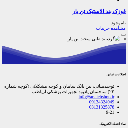
قوزک بند الاستیک تن یار
ناموجود
مشاهده جزییات
اطلاعات تماس
توحیدمیانی، بین بانک سامان و کوچه مشکلانی (کوچه شماره
۲۲) ساختمان یادبود تجهیزات پزشکی آریاطب
info@ariatebshop.ir
09134324049
03131325878
9-21
نماد اعتماد الکترونیک