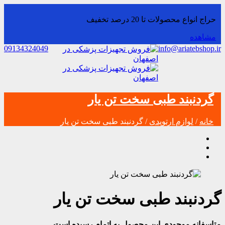
حراج انواع محصولات تا 20 درصد تخفیف
مشاهده
09134324049
info@ariatebshop.ir
گردنبند طبی سخت تن یار
خانه
/
لوازم ارتوپدی
/ گردنبند طبی سخت تن یار
گردنبند طبی سخت تن یار
متاسفانه موجودی این محصول به اتمام رسیده است