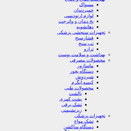
مسواک
خمیردندان
لوازم ارتودنسی
نخ دندان و واترجت
دهانشویه
تجهیزات سنجشی پزشکی
فشارسنج
تب سنج
ترازو
بهداشت و سلامت پوست
محصولات مصرفی
ماساژور
دستگاه بخور
شیردوش
کیسه آبگرم
محصولات طبی
بالشت
پشت کمری
تشک برقی
زیرنشیمنی
تجهیزات پزشکی
تشک مواج
دستگاه ساکشن