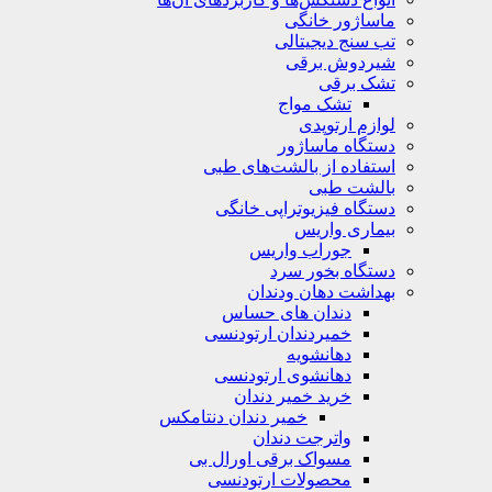
ماساژور خانگی
تب سنج دیجیتالی
شیردوش برقی
تشک برقی
تشک مواج
لوازم ارتوپدی
دستگاه ماساژور
استفاده از بالشت‌های طبی
بالشت‌ طبی
دستگاه فیزیوتراپی خانگی
بیماری واریس
جوراب واریس
دستگاه‌ بخور سرد
بهداشت دهان ودندان
دندان های حساس
خمیردندان ارتودنسی
دهانشویه‌
دهانشوی ارتودنسی
خرید خمیر دندان
خمیر دندان دنتامکس
واترجت دندان
مسواک برقی اورال بی
محصولات ارتودنسی