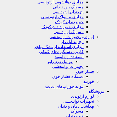
مزایای دهانشویی ارتودنسی
مسواک بین دندانی
نخ دندان ارتودنسی
مزایای مسواک ارتودنسی
خمیردندان کودک
مزایای خمیر دندان کودک
مسواک ارتودنسی
لوازم و تجهیزات توانبخشی
مچ بند آتل دار
مزایای استفاده از تشک ویلچر
کاربرد دستگیره‌های کمکی
استفاده از زانوبند
عوامل درد زانو
تجهیزات توانبخشی
فشار خون
دستگاه فشار خون
قوزبند
فواید جوراب‌های دیابت
فروشگاه
لوازم ارتوپدی
تحهیزات توانبخشی
بهداشت دهان و دندان
مسواک
خمیردندان