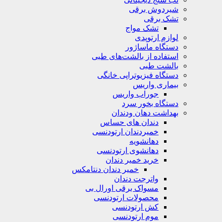
شیردوش برقی
تشک برقی
تشک مواج
لوازم ارتوپدی
دستگاه ماساژور
استفاده از بالشت‌های طبی
بالشت‌ طبی
دستگاه فیزیوتراپی خانگی
بیماری واریس
جوراب واریس
دستگاه‌ بخور سرد
بهداشت دهان ودندان
دندان های حساس
خمیردندان ارتودنسی
دهانشویه‌
دهانشوی ارتودنسی
خرید خمیر دندان
خمیر دندان دنتامکس
واترجت دندان
مسواک برقی اورال بی
محصولات ارتودنسی
کش ارتودنسی
موم ارتودنسی