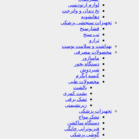
لوازم ارتودنسی
نخ دندان و واترجت
دهانشویه
تجهیزات سنجشی پزشکی
فشارسنج
تب سنج
ترازو
بهداشت و سلامت پوست
محصولات مصرفی
ماساژور
دستگاه بخور
شیردوش
کیسه آبگرم
محصولات طبی
بالشت
پشت کمری
تشک برقی
زیرنشیمنی
تجهیزات پزشکی
تشک مواج
دستگاه ساکشن
فیزیوتراپی خانگی
گوشی پزشکی