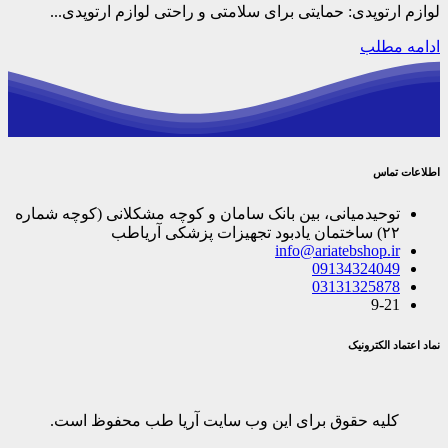
لوازم ارتوپدی: حمایتی برای سلامتی و راحتی لوازم ارتوپدی...
ادامه مطلب
اطلاعات تماس
توحیدمیانی، بین بانک سامان و کوچه مشکلانی (کوچه شماره
۲۲) ساختمان یادبود تجهیزات پزشکی آریاطب
info@ariatebshop.ir
09134324049
03131325878
9-21
نماد اعتماد الکترونیک
کلیه حقوق برای این وب سایت آریا طب محفوظ است.