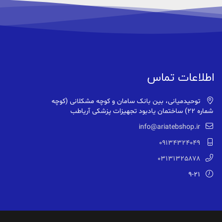
اطلاعات تماس
توحیدمیانی، بین بانک سامان و کوچه مشکلانی (کوچه
شماره ۲۲) ساختمان یادبود تجهیزات پزشکی آریاطب
info@ariatebshop.ir
09134324049
03131325878
9-21