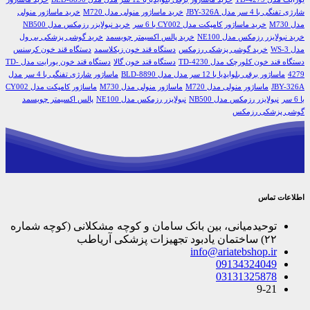
شارژی تفنگی با 4 سر مدل JBY-326A
خرید ماساژور منولی مدل M720
خرید ماساژور منولی
مدل M730
خرید ماساژور کامپکت مدل CY002 با 6 سر
خرید نبولایزر رزمکس مدل NB500
خرید نبولایزر رزمکس مدل NE100
خرید پالس اکسیمتر چویسمد
خرید گوشی پزشکی بی ول
مدل WS-3
خرید گوشی پزشکی رزمکس
دستگاه قند خون زیکلاسمد
دستگاه قند خون کرسنس
دستگاه قند خون کلورچک مدل TD-4230
دستگاه قند خون گالا
دستگاه قند خون یورایت مدل TD-
4279
ماساژور برقی بلوایدیا با 12 سر مدل مدل BLD-8890
ماساژور شارژی تفنگی با 4 سر مدل
JBY-326A
ماساژور منولی مدل M720
ماساژور منولی مدل M730
ماساژور کامپکت مدل CY002
با 6 سر
نبولایزر رزمکس مدل NB500
نبولایزر رزمکس مدل NE100
پالس اکسیمتر چویسمد
گوشی پزشکی رزمکس
اطلاعات تماس
توحیدمیانی، بین بانک سامان و کوچه مشکلانی (کوچه شماره
۲۲) ساختمان یادبود تجهیزات پزشکی آریاطب
info@ariatebshop.ir
09134324049
03131325878
9-21