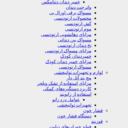
خمیر دندان دنتامکس
واترجت دندان
مسواک برقی اورال بی
محصولات ارتودنسی
کش ارتودنسی
موم ارتودنسی
مزایای دهانشویی ارتودنسی
مسواک بین دندانی
نخ دندان ارتودنسی
مزایای مسواک ارتودنسی
خمیردندان کودک
مزایای خمیر دندان کودک
مسواک ارتودنسی
لوازم و تجهیزات توانبخشی
مچ بند آتل دار
مزایای استفاده از تشک ویلچر
کاربرد دستگیره‌های کمکی
استفاده از زانوبند
عوامل درد زانو
تجهیزات توانبخشی
فشار خون
دستگاه فشار خون
قوزبند
فواید جوراب‌های دیابت