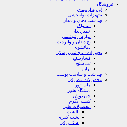
فروشگاه
لوازم ارتوپدی
تحهیزات توانبخشی
بهداشت دهان و دندان
مسواک
خمیردندان
لوازم ارتودنسی
نخ دندان و واترجت
دهانشویه
تجهیزات سنجشی پزشکی
فشارسنج
تب سنج
ترازو
بهداشت و سلامت پوست
محصولات مصرفی
ماساژور
دستگاه بخور
شیردوش
کیسه آبگرم
محصولات طبی
بالشت
پشت کمری
تشک برقی