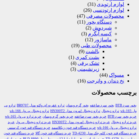
لوازم ارتوپدی
(31)
لوازم ارتودنسی
(26)
محصولات مصرفی
(47)
دستگاه بخور
(11)
شیردوش
(2)
کیسه آّبگرم
(3)
ماساژور
(12)
محصولات طبی
(19)
بالشت
(9)
پشت کمری
(1)
تشک برقی
(4)
زیرنشیمنی
(3)
مسواک
(44)
نخ دندان و واترجت
(16)
برچسب محصولات
بخور سرد BTB
بخور سرد صاعقه
بخور گرم ویسان
ترارو عقربه ای وکتو مدل BR9707
ترازو بی
ول wk-165
ترازو دیجیتال
ترازو دیجیتال امرون مدل HN300T2
ترازو دیجیتال بی ول wk-166
خرید بخور سرد BTB
خرید بخور سرد صاعقه
خرید بخور گرم ویسان
خرید ترازو بی ول wk-165
خرید ترازو دیجیتال
خرید ترازو دیجیتال امرون مدل HN300T2
خرید ترازو دیجیتال بی ول
خرید
ترازو دیجیتال بی ول wk-166
خرید دستگاه قند خون زیکلاسمد
خرید دستگاه قند خون کرسنس
خرید دستگاه قند خون کلورچک مدل TD-4230
خرید دستگاه قند خون گالا
خرید دستگاه قند خون
یورایت مدل TD-4279
خرید ماساژور برقی بلوایدیا با 12 سر مدل مدل BLD-8890
خرید ماساژور