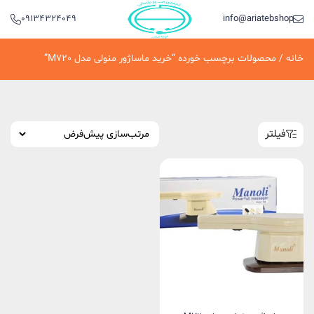
09134324049
info@ariatebshop.ir
خانه
/ محصولات برچسب خورده “خرید ماساژور منولی مدل M720”
فیلتر