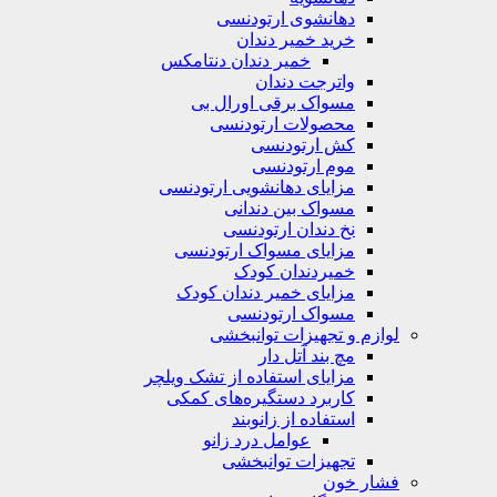
دهانشوی ارتودنسی
خرید خمیر دندان
خمیر دندان دنتامکس
واترجت دندان
مسواک برقی اورال بی
محصولات ارتودنسی
کش ارتودنسی
موم ارتودنسی
مزایای دهانشویی ارتودنسی
مسواک بین دندانی
نخ دندان ارتودنسی
مزایای مسواک ارتودنسی
خمیردندان کودک
مزایای خمیر دندان کودک
مسواک ارتودنسی
لوازم و تجهیزات توانبخشی
مچ بند آتل دار
مزایای استفاده از تشک ویلچر
کاربرد دستگیره‌های کمکی
استفاده از زانوبند
عوامل درد زانو
تجهیزات توانبخشی
فشار خون