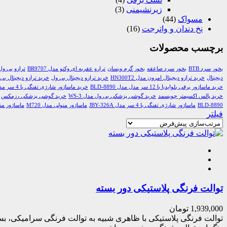
زیرنشیمنی
(3)
مسواک
(44)
نخ دندان و واترجت
(16)
برچسب محصولات
بخور سرد BTB
بخور سرد صاعقه
بخور گرم ویسان
ترارو عقربه ای وکتو مدل BR9707
ترازو بی ول k-165
دیجیتال
خرید ترازو دیجیتال امرون مدل HN300T2
خرید ترازو دیجیتال بی ول
خرید ترازو دیجیتال بی ول 6
خرید ماساژور برقی بلوایدیا با 12 سر مدل مدل BLD-8890
خرید ماساژور شارژی تفنگی با 4 سر مدل JBY-326A
خرید پالس اکسیمتر چویسمد
خرید گوشی پزشکی بی ول مدل WS-3
خرید گوشی پزشکی رزمکس
BLD-8890
ماساژور شارژی تفنگی با 4 سر مدل JBY-326A
ماساژور منولی مدل M720
ماساژور منول
فیلتر
توالت فرنگی پلاستیکی دور بسته
1,939,000
تومان
توالت فرنگی پلاستیکی با ظاهری شبیه به توالت فرنگی سرامیکی، بسی