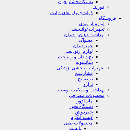
دستگاه فشار خون
قوزبند
فواید جوراب‌های دیابت
فروشگاه
لوازم ارتوپدی
تحهیزات توانبخشی
بهداشت دهان و دندان
مسواک
خمیردندان
لوازم ارتودنسی
نخ دندان و واترجت
دهانشویه
تجهیزات سنجشی پزشکی
فشارسنج
تب سنج
ترازو
بهداشت و سلامت پوست
محصولات مصرفی
ماساژور
دستگاه بخور
شیردوش
کیسه آبگرم
محصولات طبی
بالشت