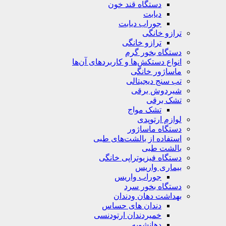
دستگاه قند خون
دیابت
جوراب دیابت
ترازو خانگی
ترازو خانگی
دستگاه بخور گرم
انواع دستکش‌ها و کاربردهای آن‌ها
ماساژور خانگی
تب سنج دیجیتالی
شیردوش برقی
تشک برقی
تشک مواج
لوازم ارتوپدی
دستگاه ماساژور
استفاده از بالشت‌های طبی
بالشت‌ طبی
دستگاه فیزیوتراپی خانگی
بیماری واریس
جوراب واریس
دستگاه‌ بخور سرد
بهداشت دهان ودندان
دندان های حساس
خمیردندان ارتودنسی
دهانشویه‌