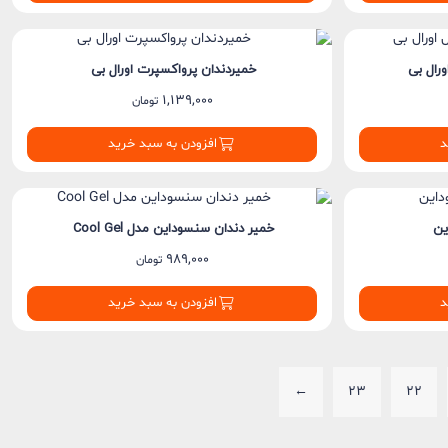
رال بی
خمیردندان پرواکسپرت اورال بی
1,139,000
تومان
د
افزودن به سبد خرید
ین
خمیر دندان سنسوداین مدل Cool Gel
989,000
تومان
د
افزودن به سبد خرید
←
23
22