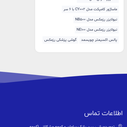
ماساژور کامپکت مدل CY002 با 6 سر
نبولایزر رزمکس مدل NB500
نبولایزر رزمکس مدل NE100
پالس اکسیمتر چویسمد
گوشی پزشکی رزمکس
اطلاعات تماس
توحیدمیانی، بین بانک سامان و کوچه مشکلانی (کوچه