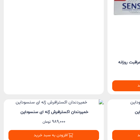
اقبت روزانه
د
ین
خمیردندان اکسترافرش ژله ای سنسوداین
989,000
تومان
د
افزودن به سبد خرید