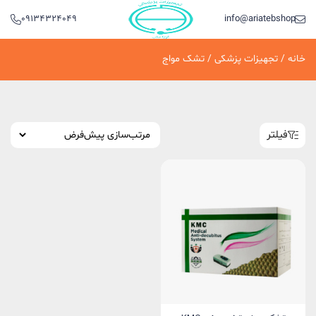
09134324049
info@ariatebshop.ir
خانه
/
تجهیزات پزشکی
/ تشک مواج
فیلتر