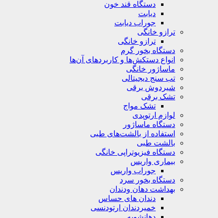
دستگاه قند خون
دیابت
جوراب دیابت
ترازو خانگی
ترازو خانگی
دستگاه بخور گرم
انواع دستکش‌ها و کاربردهای آن‌ها
ماساژور خانگی
تب سنج دیجیتالی
شیردوش برقی
تشک برقی
تشک مواج
لوازم ارتوپدی
دستگاه ماساژور
استفاده از بالشت‌های طبی
بالشت‌ طبی
دستگاه فیزیوتراپی خانگی
بیماری واریس
جوراب واریس
دستگاه‌ بخور سرد
بهداشت دهان ودندان
دندان های حساس
خمیردندان ارتودنسی
دهانشویه‌