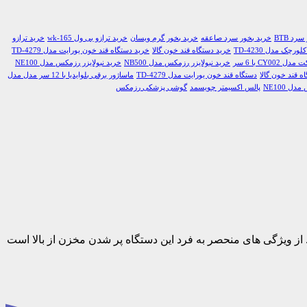
رد BTB
خرید بخور سرد صاعقه
خرید بخور گرم ویسان
خرید ترازو بی ول wk-165
خرید ترازو
چک مدل TD-4230
خرید دستگاه قند خون گالا
خرید دستگاه قند خون یورایت مدل TD-4279
CY0 با 6 سر
خرید نبولایزر رزمکس مدل NB500
خرید نبولایزر رزمکس مدل NE100
ه قند خون گالا
دستگاه قند خون یورایت مدل TD-4279
ماساژور برقی بلوایدیا با 12 سر مدل مدل
ل NE100
پالس اکسیمتر چویسمد
گوشی پزشکی رزمکس
ای کیقیت بسیار خوبی است. از ویژگی های منحصر به فرد این دستگاه پر شدن مخزن از بالا است