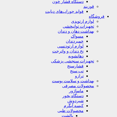
دستگاه فشار خون
قوزبند
فواید جوراب‌های دیابت
فروشگاه
لوازم ارتوپدی
تحهیزات توانبخشی
بهداشت دهان و دندان
مسواک
خمیردندان
لوازم ارتودنسی
نخ دندان و واترجت
دهانشویه
تجهیزات سنجشی پزشکی
فشارسنج
تب سنج
ترازو
بهداشت و سلامت پوست
محصولات مصرفی
ماساژور
دستگاه بخور
شیردوش
کیسه آبگرم
محصولات طبی
بالشت