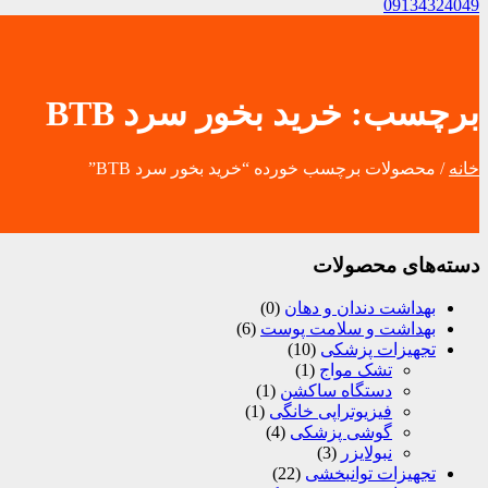
09134324049
برچسب:
خرید بخور سرد BTB
خانه
/ محصولات برچسب خورده “خرید بخور سرد BTB”
دسته‌های محصولات
بهداشت دندان و دهان
(0)
بهداشت و سلامت پوست
(6)
تجهیزات پزشکی
(10)
تشک مواج
(1)
دستگاه ساکشن
(1)
فیزیوتراپی خانگی
(1)
گوشی پزشکی
(4)
نبولایزر
(3)
تجهیزات توانبخشی
(22)