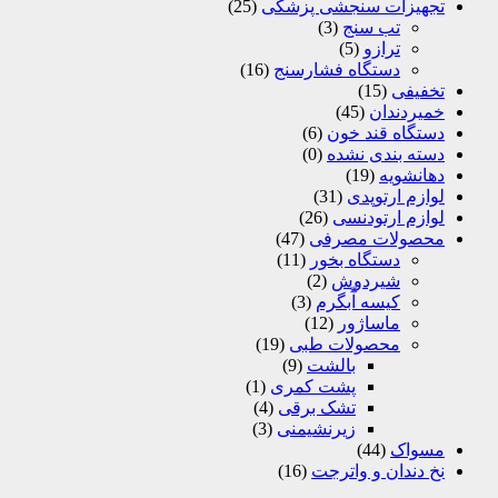
تجهیزات سنجشی پزشکی
(25)
تب سنج
(3)
ترازو
(5)
دستگاه فشارسنج
(16)
تخفیفی
(15)
خمیردندان
(45)
دستگاه قند خون
(6)
دسته بندی نشده
(0)
دهانشویه
(19)
لوازم ارتوپدی
(31)
لوازم ارتودنسی
(26)
محصولات مصرفی
(47)
دستگاه بخور
(11)
شیردوش
(2)
کیسه آّبگرم
(3)
ماساژور
(12)
محصولات طبی
(19)
بالشت
(9)
پشت کمری
(1)
تشک برقی
(4)
زیرنشیمنی
(3)
مسواک
(44)
نخ دندان و واترجت
(16)