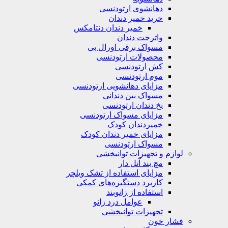
دهانشوی ارتودنسی
خرید خمیر دندان
خمیر دندان دنتامکس
واترجت دندان
مسواک برقی اورال بی
محصولات ارتودنسی
کش ارتودنسی
موم ارتودنسی
مزایای دهانشویی ارتودنسی
مسواک بین دندانی
نخ دندان ارتودنسی
مزایای مسواک ارتودنسی
خمیردندان کودک
مزایای خمیر دندان کودک
مسواک ارتودنسی
لوازم و تجهیزات توانبخشی
مچ بند آتل دار
مزایای استفاده از تشک ویلچر
کاربرد دستگیره‌های کمکی
استفاده از زانوبند
عوامل درد زانو
تجهیزات توانبخشی
فشار خون