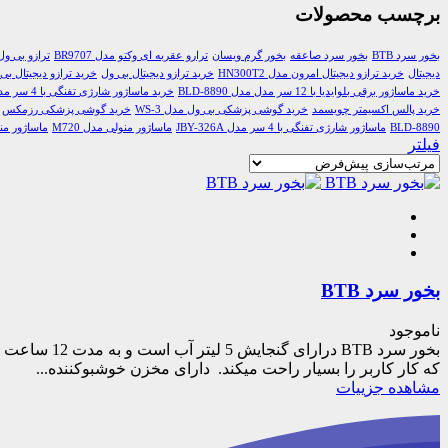
برچسب محصولات
بخور سرد BTB
بخور سرد صاعقه
بخور گرم ویسان
ترارو عقربه ای وکتو مدل BR9707
ترازو بی ول k-165
دیجیتال
خرید ترازو دیجیتال امرون مدل HN300T2
خرید ترازو دیجیتال بی ول
خرید ترازو دیجیتال بی ول 6
خرید ماساژور برقی بلوایدیا با 12 سر مدل مدل BLD-8890
خرید ماساژور شارژی تفنگی با 4 سر مدل JBY-326A
خرید پالس اکسیمتر چویسمد
خرید گوشی پزشکی بی ول مدل WS-3
خرید گوشی پزشکی رزمکس
BLD-8890
ماساژور شارژی تفنگی با 4 سر مدل JBY-326A
ماساژور منولی مدل M720
ماساژور منول
فیلتر
بخور سرد BTB
ناموجود
بخور سرد TB
که کار کاربر را بسیار راحت میکند. دارای مخزن خوشبوکننده...
مشاهده جزییات