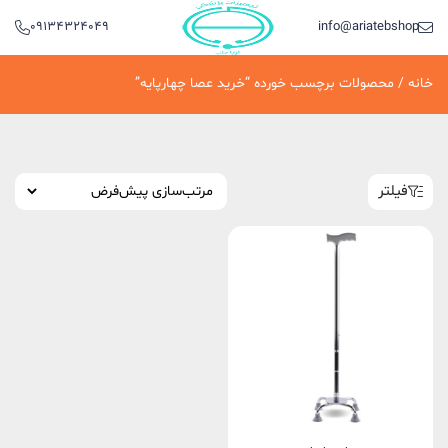
09134324049
info@ariatebshop.ir
خانه
/ محصولات برچسب خورده “خرید عصا چهارپایه”
فیلتر