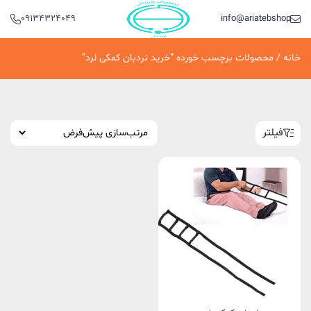
09134324049
info@ariatebshop.ir
خانه
/ محصولات برچسب خورده “خرید نردبان کمکی لرد”
فیلتر