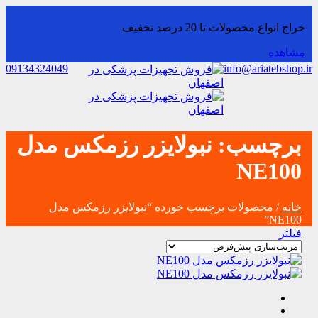
حراج انواع محصولات تا 20 درصد تخفیف
مشاهده
09134324049
info@ariatebshop.ir
برچسب:
نبولایزر رزمکس مدل
NE100
خانه
/ محصولات برچسب خورده “نبولایزر رزمکس مدل
NE100”
فیلتر