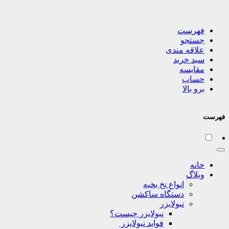
فهرست
جستجو
علاقه مندی
سبد خرید
مقایسه
حساب
برو بالا
فهرست
خانه
وبلاگ
انواع نخ بخیه
دستگاه ساکشن
نبولایزر
نبولایزر چیست؟
فواید نبولایزر