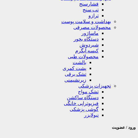
فشارسنج
تب سنج
ترازو
بهداشت و سلامت پوست
محصولات مصرفی
ماساژور
دستگاه بخور
شیردوش
کیسه آبگرم
محصولات طبی
بالشت
پشت کمری
تشک برقی
زیرنشیمنی
تجهیزات پزشکی
تشک مواج
دستگاه ساکشن
فیزیوتراپی خانگی
گوشی پزشکی
نبولایزر
ورود / عضویت