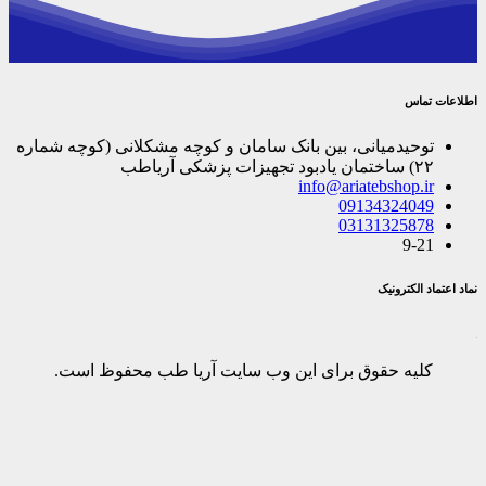
اطلاعات تماس
توحیدمیانی، بین بانک سامان و کوچه مشکلانی (کوچه شماره
۲۲) ساختمان یادبود تجهیزات پزشکی آریاطب
info@ariatebshop.ir
09134324049
03131325878
9-21
نماد اعتماد الکترونیک
کلیه حقوق برای این وب سایت آریا طب محفوظ است.