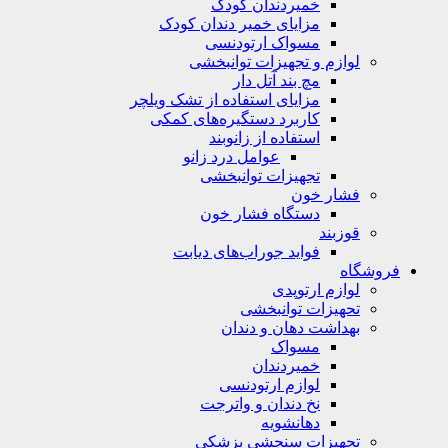
خمیردندان کودک
مزایای خمیر دندان کودک
مسواک ارتودنسی
لوازم و تجهیزات توانبخشی
مچ بند آتل دار
مزایای استفاده از تشک ویلچر
کاربرد دستگیره‌های کمکی
استفاده از زانوبند
عوامل درد زانو
تجهیزات توانبخشی
فشار خون
دستگاه فشار خون
قوزبند
فواید جوراب‌های دیابت
فروشگاه
لوازم ارتوپدی
تحهیزات توانبخشی
بهداشت دهان و دندان
مسواک
خمیردندان
لوازم ارتودنسی
نخ دندان و واترجت
دهانشویه
تجهیزات سنجشی پزشکی