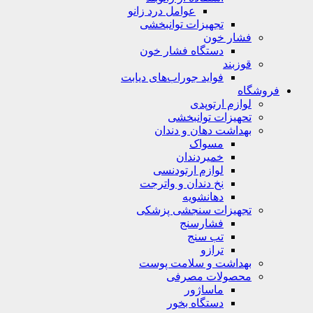
عوامل درد زانو
تجهیزات توانبخشی
فشار خون
دستگاه فشار خون
قوزبند
فواید جوراب‌های دیابت
فروشگاه
لوازم ارتوپدی
تحهیزات توانبخشی
بهداشت دهان و دندان
مسواک
خمیردندان
لوازم ارتودنسی
نخ دندان و واترجت
دهانشویه
تجهیزات سنجشی پزشکی
فشارسنج
تب سنج
ترازو
بهداشت و سلامت پوست
محصولات مصرفی
ماساژور
دستگاه بخور