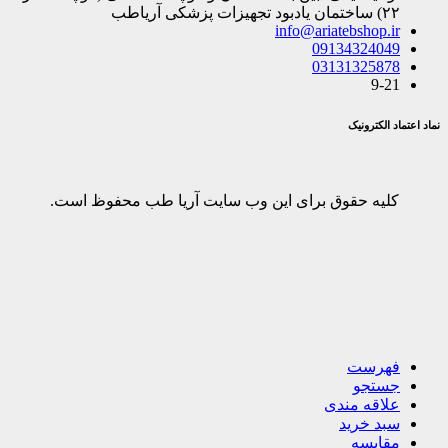
۲۲) ساختمان یادبود تجهیزات پزشکی آریاطب
info@ariatebshop.ir
09134324049
03131325878
9-21
نماد اعتماد الکترونیک
کلیه حقوق برای این وب سایت آریا طب محفوظ است.
فهرست
جستجو
علاقه مندی
سبد خرید
مقایسه