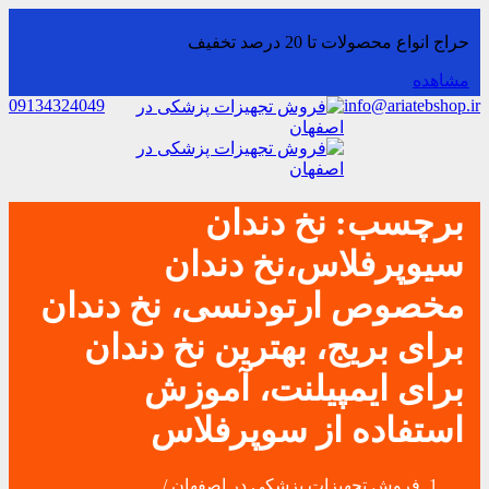
حراج انواع محصولات تا 20 درصد تخفیف
مشاهده
09134324049
info@ariatebshop.ir
برچسب:
نخ دندان
سیوپرفلاس،نخ دندان
مخصوص ارتودنسی، نخ دندان
برای بریج، بهترین نخ دندان
برای ایمپیلنت، آموزش
استفاده از سوپرفلاس
فروش تجهیزات پزشکی در اصفهان
/