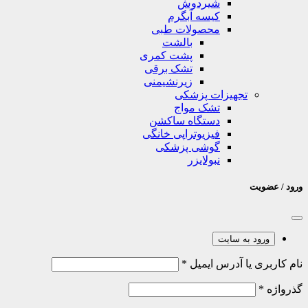
شیردوش
کیسه آبگرم
محصولات طبی
بالشت
پشت کمری
تشک برقی
زیرنشیمنی
تجهیزات پزشکی
تشک مواج
دستگاه ساکشن
فیزیوتراپی خانگی
گوشی پزشکی
نبولایزر
ورود / عضویت
ورود به سایت
نام کاربری یا آدرس ایمیل
*
گذرواژه
*