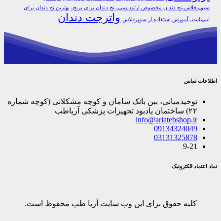
سیوپرفلاس،نخ دندان مخصوص ارتودنسی، نخ دندان برای بریج، بهترین نخ دندان برای
واترجت دندان
ایمپیلنت، آموزش استفاده از سوپرفلاس
اطلاعات تماس
توحیدمیانی، بین بانک سامان و کوچه مشکلانی (کوچه شماره
۲۲) ساختمان یادبود تجهیزات پزشکی آریاطب
info@ariatebshop.ir
09134324049
03131325878
9-21
نماد اعتماد الکترونیک
کلیه حقوق برای این وب سایت آریا طب محفوظ است.