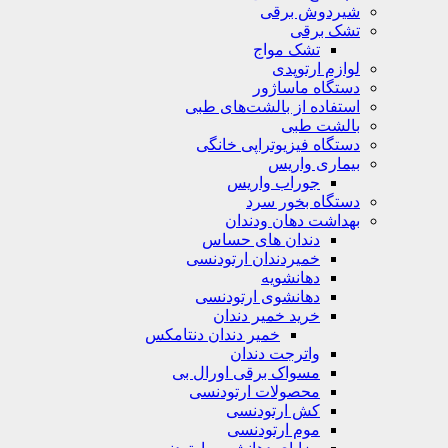
شیردوش برقی
تشک برقی
تشک مواج
لوازم ارتوپدی
دستگاه ماساژور
استفاده از بالشت‌های طبی
بالشت‌ طبی
دستگاه فیزیوتراپی خانگی
بیماری واریس
جوراب واریس
دستگاه‌ بخور سرد
بهداشت دهان ودندان
دندان های حساس
خمیردندان ارتودنسی
دهانشویه‌
دهانشوی ارتودنسی
خرید خمیر دندان
خمیر دندان دنتامکس
واترجت دندان
مسواک برقی اورال بی
محصولات ارتودنسی
کش ارتودنسی
موم ارتودنسی