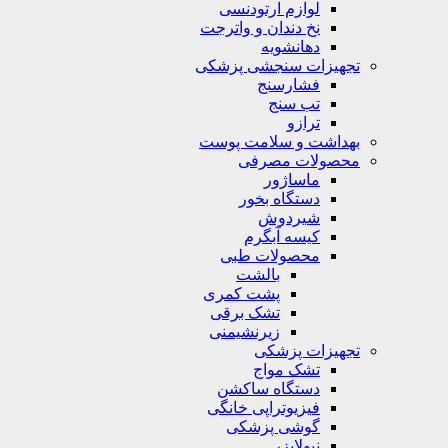
لوازم ارتودنسی
نخ دندان و واترجت
دهانشویه
تجهیزات سنجشی پزشکی
فشارسنج
تب سنج
ترازو
بهداشت و سلامت پوست
محصولات مصرفی
ماساژور
دستگاه بخور
شیردوش
کیسه آبگرم
محصولات طبی
بالشت
پشت کمری
تشک برقی
زیرنشیمنی
تجهیزات پزشکی
تشک مواج
دستگاه ساکشن
فیزیوتراپی خانگی
گوشی پزشکی
نبولایزر