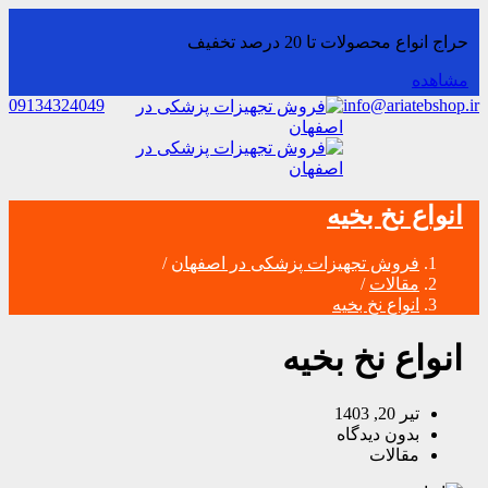
حراج انواع محصولات تا 20 درصد تخفیف
مشاهده
09134324049
info@ariatebshop.ir
انواع نخ بخیه
فروش تجهیزات پزشکی در اصفهان
/
مقالات
/
انواع نخ بخیه
انواع نخ بخیه
تیر 20, 1403
بدون دیدگاه
مقالات