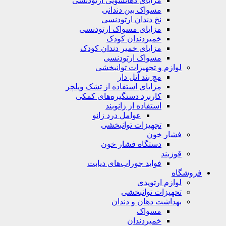
مزایای دهانشویی ارتودنسی
مسواک بین دندانی
نخ دندان ارتودنسی
مزایای مسواک ارتودنسی
خمیردندان کودک
مزایای خمیر دندان کودک
مسواک ارتودنسی
لوازم و تجهیزات توانبخشی
مچ بند آتل دار
مزایای استفاده از تشک ویلچر
کاربرد دستگیره‌های کمکی
استفاده از زانوبند
عوامل درد زانو
تجهیزات توانبخشی
فشار خون
دستگاه فشار خون
قوزبند
فواید جوراب‌های دیابت
فروشگاه
لوازم ارتوپدی
تحهیزات توانبخشی
بهداشت دهان و دندان
مسواک
خمیردندان