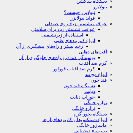
دستگاه ساکشن
نبولایزر
نبولایزر چیست؟
فواید نبولایزر
عواقب نشستن زیاد روی صندلی
عواقب نشستن زیاد برای سلامتی
استفاده از زیرنشیمنی
انواع کمربندهای طبی
زخم بستر و راه‌های پیشگیری از آن
آفت‌های دهانی
پوسیدگی دندان و راه‌های جلوگیری از آن
کرم ضد آفتاب
کرم ضد آفتاب فوراور
انواع مچ بند
قند خون
دستگاه قند خون
دیابت
جوراب دیابت
ترازو خانگی
ترازو خانگی
دستگاه بخور گرم
انواع دستکش‌ها و کاربردهای آن‌ها
ماساژور خانگی
تب سنج دیجیتالی