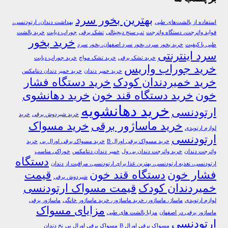
بهترین بخور سرد
استفاده از بالشت‌های طبی
بهداشت دندان، ارتودنسی،
فواید واترجت، دستگاه واترجت
تب سنج دیجیتالی
تشک برقی
جوراب دیابت
خرید بالشت‌
خرید بخور
طبی با کیفیت
خرید بخور سرد، بخور سرد اصفهان، بخور سرد
سرد اینترنتی
خرید تشک برقی
خرید تشک مواج
خرید جوراب دیابت
خرید جوراب واریس
خرید خمیر دندان
خرید خمیر دندان دنتامکس
خرید خمیردندان کودک
خرید دستگاه فشار
خون
خرید دستگاه قند خون
خرید دهانشوی
خرید دهانشویه
ارتودنسی
خرید شیردوش برقی
خرید
خرید ماساژور برقی
خرید مسواک
لوازم ارتوپدی
ارتودنسی
خرید مسواک برقی اورال B
خرید مسواک برقی اورال بی
خرید
واترجت دندان
خرید واترجت دندان بی ول
خمیر دندان دنتامکس
خوراکی مناسب
دستگاه
ارتودنسی، تغذیه ارتودنسی، بهترین غذا برای ارتودنسی، مراقبت از دندان
فشار خون
دستگاه قند خون
قیمت
شیردوش برقی
خمیردندان کودک
قیمت مسواک ارتودنسی
لوازم ارتوپدی
ماساژ، ماساژور، خرید ماساژور، خرید ماساژور خانگی
ماساژور برقی
مزایای مسواک
ماساژور برقی در اصفهان
مزایا بالشت های طبی
ارتودنسی
مسواک برقی اورال B
مسواک برقی اورال بی
نخ دندان