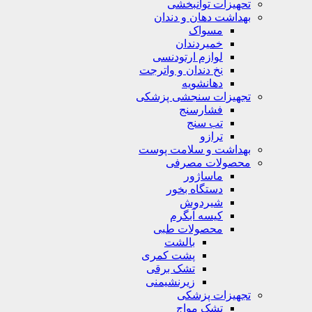
تحهیزات توانبخشی
بهداشت دهان و دندان
مسواک
خمیردندان
لوازم ارتودنسی
نخ دندان و واترجت
دهانشویه
تجهیزات سنجشی پزشکی
فشارسنج
تب سنج
ترازو
بهداشت و سلامت پوست
محصولات مصرفی
ماساژور
دستگاه بخور
شیردوش
کیسه آبگرم
محصولات طبی
بالشت
پشت کمری
تشک برقی
زیرنشیمنی
تجهیزات پزشکی
تشک مواج