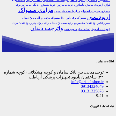
لوازم ارتوپدی
ماساژ، ماساژور، خرید ماساژور، خرید ماساژور خانگی
ماساژور برقی
مزایای مسواک
ماساژور برقی در اصفهان
مزایا بالشت های طبی
ارتودنسی
مسواک برقی اورال B
مسواک برقی اورال بی
نخ دندان
سیوپرفلاس،نخ دندان مخصوص ارتودنسی، نخ دندان برای بریج، بهترین نخ دندان برای
واترجت دندان
ایمپیلنت، آموزش استفاده از سوپرفلاس
اطلاعات تماس
توحیدمیانی، بین بانک سامان و کوچه مشکلانی (کوچه شماره
۲۲) ساختمان یادبود تجهیزات پزشکی آریاطب
info@ariatebshop.ir
09134324049
03131325878
9-21
نماد اعتماد الکترونیک