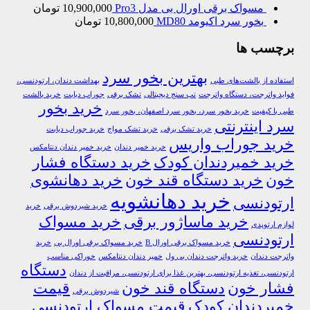
مسواک برقی اورال بی مدل Pro3
10,900,000
تومان
بخور سرد اکیومد MD80
10,800,000
تومان
برچسب ها
بهترین بخور سرد
استفاده از بالشت‌های طبی
بهداشت دندان، ارتودنسی،
فواید واترجت، دستگاه واترجت
تب سنج دیجیتالی
تشک برقی
جوراب دیابت
خرید بالشت‌
خرید بخور
طبی با کیفیت
خرید بخور سرد، بخور سرد اصفهان، بخور سرد
سرد اینترنتی
خرید تشک برقی
خرید تشک مواج
خرید جوراب دیابت
خرید جوراب واریس
خرید خمیر دندان
خرید خمیر دندان دنتامکس
خرید خمیردندان کودک
خرید دستگاه فشار
خون
خرید دستگاه قند خون
خرید دهانشوی
خرید دهانشویه
ارتودنسی
خرید شیردوش برقی
خرید
خرید ماساژور برقی
خرید مسواک
لوازم ارتوپدی
ارتودنسی
خرید مسواک برقی اورال B
خرید مسواک برقی اورال بی
خرید
واترجت دندان
خرید واترجت دندان بی ول
خمیر دندان دنتامکس
خوراکی مناسب
دستگاه
ارتودنسی، تغذیه ارتودنسی، بهترین غذا برای ارتودنسی، مراقبت از دندان
فشار خون
دستگاه قند خون
قیمت
شیردوش برقی
خمیردندان کودک
قیمت مسواک ارتودنسی