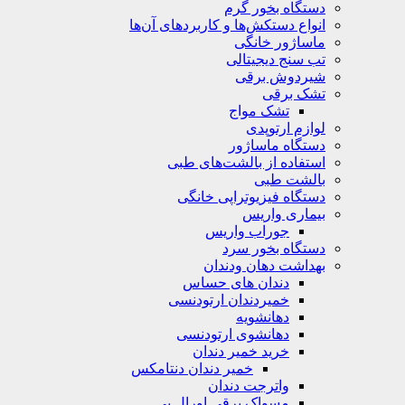
دستگاه بخور گرم
انواع دستکش‌ها و کاربردهای آن‌ها
ماساژور خانگی
تب سنج دیجیتالی
شیردوش برقی
تشک برقی
تشک مواج
لوازم ارتوپدی
دستگاه ماساژور
استفاده از بالشت‌های طبی
بالشت‌ طبی
دستگاه فیزیوتراپی خانگی
بیماری واریس
جوراب واریس
دستگاه‌ بخور سرد
بهداشت دهان ودندان
دندان های حساس
خمیردندان ارتودنسی
دهانشویه‌
دهانشوی ارتودنسی
خرید خمیر دندان
خمیر دندان دنتامکس
واترجت دندان
مسواک برقی اورال بی