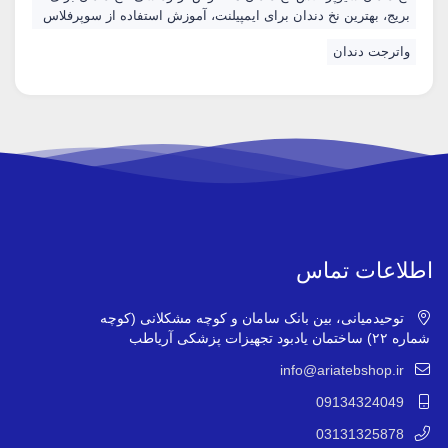
بریج، بهترین نخ دندان برای ایمپیلنت، آموزش استفاده از سوپرفلاس
واترجت دندان
اطلاعات تماس
توحیدمیانی، بین بانک سامان و کوچه مشکلانی (کوچه
شماره ۲۲) ساختمان یادبود تجهیزات پزشکی آریاطب
info@ariatebshop.ir
09134324049
03131325878