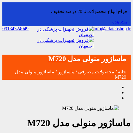
حراج انواع محصولات تا 20 درصد تخفیف
مشاهده
09134324049
info@ariatebshop.ir
ماساژور منولی مدل M720
خانه
/
محصولات مصرفی
/
ماساژور
/ ماساژور منولی مدل
M720
ماساژور منولی مدل M720