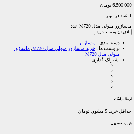
6,500,000
تومان
1 عدد در انبار
ماساژور منولی مدل M720 عدد
افزودن به سبد خرید
دسته بندی :
ماساژور
برچسب ها :
خرید ماساژور منولی مدل M720
,
ماساژور
منولی مدل M720
اشتراک گذاری
ارسال رایگان
حداقل خرید 5 میلیون تومان
باز پرداخت پول