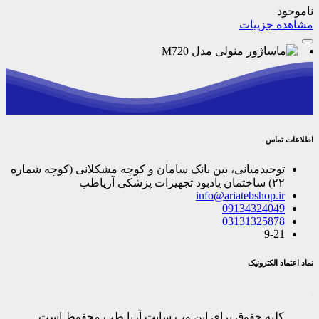
ناموجود
مشاهده جزییات
اطلاعات تماس
توحیدمیانی، بین بانک سامان و کوچه مشکلانی (کوچه شماره
۲۲) ساختمان یادبود تجهیزات پزشکی آریاطب
info@ariatebshop.ir
09134324049
03131325878
9-21
نماد اعتماد الکترونیک
کلیه حقوق برای این وب سایت آریا طب محفوظ است.