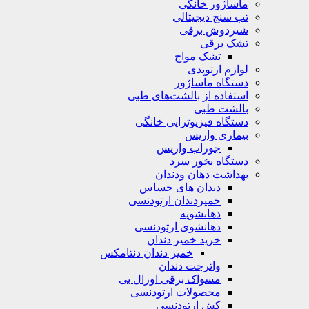
ماساژور خانگی
تب سنج دیجیتالی
شیردوش برقی
تشک برقی
تشک مواج
لوازم ارتوپدی
دستگاه ماساژور
استفاده از بالشت‌های طبی
بالشت‌ طبی
دستگاه فیزیوتراپی خانگی
بیماری واریس
جوراب واریس
دستگاه‌ بخور سرد
بهداشت دهان ودندان
دندان های حساس
خمیردندان ارتودنسی
دهانشویه‌
دهانشوی ارتودنسی
خرید خمیر دندان
خمیر دندان دنتامکس
واترجت دندان
مسواک برقی اورال بی
محصولات ارتودنسی
کش ارتودنسی