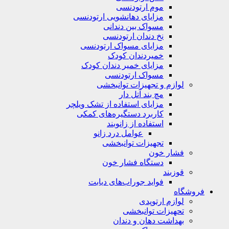
موم ارتودنسی
مزایای دهانشویی ارتودنسی
مسواک بین دندانی
نخ دندان ارتودنسی
مزایای مسواک ارتودنسی
خمیردندان کودک
مزایای خمیر دندان کودک
مسواک ارتودنسی
لوازم و تجهیزات توانبخشی
مچ بند آتل دار
مزایای استفاده از تشک ویلچر
کاربرد دستگیره‌های کمکی
استفاده از زانوبند
عوامل درد زانو
تجهیزات توانبخشی
فشار خون
دستگاه فشار خون
قوزبند
فواید جوراب‌های دیابت
فروشگاه
لوازم ارتوپدی
تحهیزات توانبخشی
بهداشت دهان و دندان