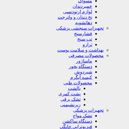
مسواک
خمیردندان
لوازم ارتودنسی
نخ دندان و واترجت
دهانشویه
تجهیزات سنجشی پزشکی
فشارسنج
تب سنج
ترازو
بهداشت و سلامت پوست
محصولات مصرفی
ماساژور
دستگاه بخور
شیردوش
کیسه آبگرم
محصولات طبی
بالشت
پشت کمری
تشک برقی
زیرنشیمنی
تجهیزات پزشکی
تشک مواج
دستگاه ساکشن
فیزیوتراپی خانگی