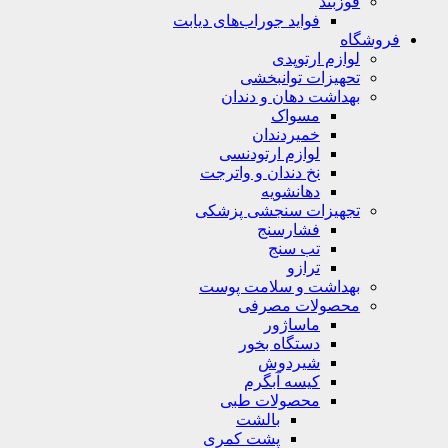
قوزبند
فواید جوراب‌های دیابت
فروشگاه
لوازم ارتوپدی
تحهیزات توانبخشی
بهداشت دهان و دندان
مسواک
خمیردندان
لوازم ارتودنسی
نخ دندان و واترجت
دهانشویه
تجهیزات سنجشی پزشکی
فشارسنج
تب سنج
ترازو
بهداشت و سلامت پوست
محصولات مصرفی
ماساژور
دستگاه بخور
شیردوش
کیسه آبگرم
محصولات طبی
بالشت
پشت کمری