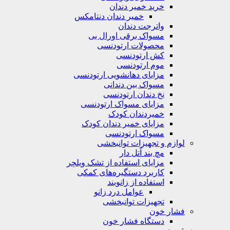
خرید خمیر دندان
خمیر دندان دنتامکس
واترجت دندان
مسواک برقی اورال بی
محصولات ارتودنسی
کش ارتودنسی
موم ارتودنسی
مزایای دهانشویی ارتودنسی
مسواک بین دندانی
نخ دندان ارتودنسی
مزایای مسواک ارتودنسی
خمیردندان کودک
مزایای خمیر دندان کودک
مسواک ارتودنسی
لوازم و تجهیزات توانبخشی
مچ بند آتل دار
مزایای استفاده از تشک ویلچر
کاربرد دستگیره‌های کمکی
استفاده از زانوبند
عوامل درد زانو
تجهیزات توانبخشی
فشار خون
دستگاه فشار خون