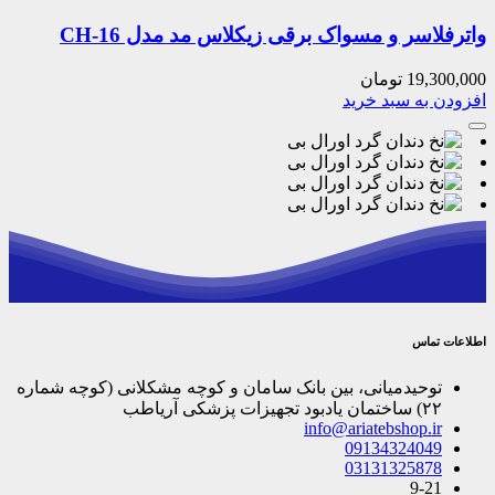
واترفلاسر و مسواک برقی زیکلاس مد مدل CH-16
19,300,000
تومان
افزودن به سبد خرید
اطلاعات تماس
توحیدمیانی، بین بانک سامان و کوچه مشکلانی (کوچه شماره
۲۲) ساختمان یادبود تجهیزات پزشکی آریاطب
info@ariatebshop.ir
09134324049
03131325878
9-21