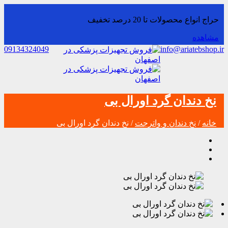
حراج انواع محصولات تا 20 درصد تخفیف
مشاهده
09134324049
info@ariatebshop.ir
نخ دندان گرد اورال بی
خانه
/
نخ دندان و واترجت
/ نخ دندان گرد اورال بی