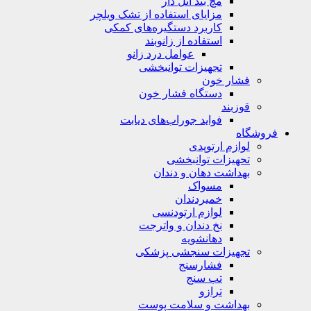
مچ بند آتل دار
مزایای استفاده از تشک ویلچر
کاربرد دستگیره‌های کمکی
استفاده از زانوبند
عوامل درد زانو
تجهیزات توانبخشی
فشار خون
دستگاه فشار خون
قوزبند
فواید جوراب‌های دیابت
فروشگاه
لوازم ارتوپدی
تحهیزات توانبخشی
بهداشت دهان و دندان
مسواک
خمیردندان
لوازم ارتودنسی
نخ دندان و واترجت
دهانشویه
تجهیزات سنجشی پزشکی
فشارسنج
تب سنج
ترازو
بهداشت و سلامت پوست