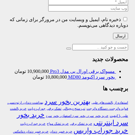
ذخیره نام، ایمیل و وبسایت من در مرورگر برای زمانی که
دوباره دیدگاهی می‌نویسم.
ارسال
محصولات جدید
مسواک برقی اورال بی مدل Pro3
10,900,000
تومان
بخور سرد اکیومد MD80
10,800,000
تومان
برچسب ها
بهترین بخور سرد
استفاده از بالشت‌های طبی
بهداشت دندان، ارتودنسی،
فواید واترجت، دستگاه واترجت
تب سنج دیجیتالی
تشک برقی
جوراب دیابت
خرید بالشت‌
خرید بخور
طبی با کیفیت
خرید بخور سرد، بخور سرد اصفهان، بخور سرد
سرد اینترنتی
خرید تشک برقی
خرید تشک مواج
خرید جوراب دیابت
خرید جوراب واریس
خرید خمیر دندان
خرید خمیر دندان دنتامکس