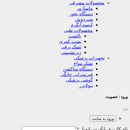
محصولات مصرفی
ماساژور
دستگاه بخور
شیردوش
کیسه آبگرم
محصولات طبی
بالشت
پشت کمری
تشک برقی
زیرنشیمنی
تجهیزات پزشکی
تشک مواج
دستگاه ساکشن
فیزیوتراپی خانگی
گوشی پزشکی
نبولایزر
ورود / عضویت
ورود به سایت
نام کاربری یا آدرس ایمیل
*