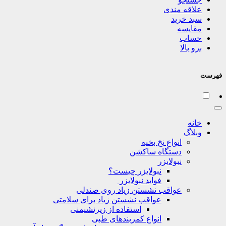
علاقه مندی
سبد خرید
مقایسه
حساب
برو بالا
فهرست
خانه
وبلاگ
انواع نخ بخیه
دستگاه ساکشن
نبولایزر
نبولایزر چیست؟
فواید نبولایزر
عواقب نشستن زیاد روی صندلی
عواقب نشستن زیاد برای سلامتی
استفاده از زیرنشیمنی
انواع کمربندهای طبی