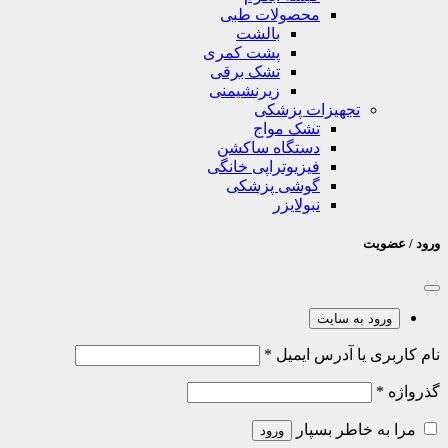
محصولات طبی
بالشت
پشت کمری
تشک برقی
زیرنشیمنی
تجهیزات پزشکی
تشک مواج
دستگاه ساکشن
فیزیوتراپی خانگی
گوشی پزشکی
نبولایزر
ورود / عضویت
ورود به سایت
نام کاربری یا آدرس ایمیل
*
گذرواژه
*
مرا به خاطر بسپار
ورود