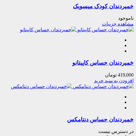
خمیردندان کودک میسویک
ناموجود
مشاهده جزییات
خمیردندان حساس کاپیتانو
419,000
تومان
افزودن به سبد خرید
خمیردندان حساس دنتامکس
در دسترس نیست