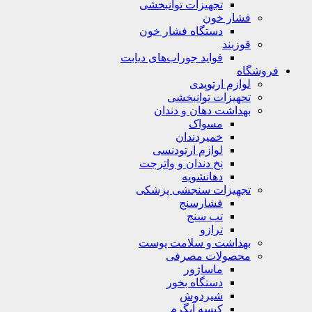
تجهیزات توانبخشی
فشار خون
دستگاه فشار خون
قوزبند
فواید جوراب‌های دیابت
فروشگاه
لوازم ارتوپدی
تحهیزات توانبخشی
بهداشت دهان و دندان
مسواک
خمیردندان
لوازم ارتودنسی
نخ دندان و واترجت
دهانشویه
تجهیزات سنجشی پزشکی
فشارسنج
تب سنج
ترازو
بهداشت و سلامت پوست
محصولات مصرفی
ماساژور
دستگاه بخور
شیردوش
کیسه آبگرم