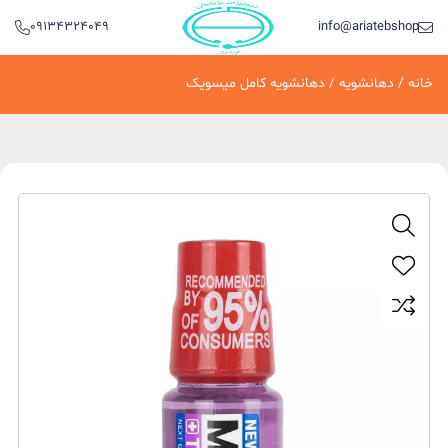
09134324049
info@ariatebshop.ir
خانه
/
دهانشویه
/ دهانشویه کامل میسویک