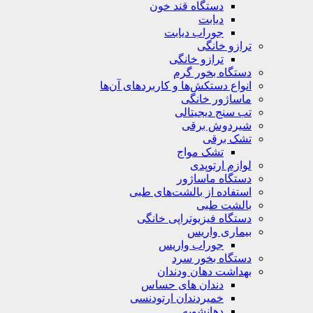
دستگاه قند خون
دیابت
جوراب دیابت
ترازو خانگی
ترازو خانگی
دستگاه بخور گرم
انواع دستکش‌ها و کاربردهای آن‌ها
ماساژور خانگی
تب سنج دیجیتالی
شیردوش برقی
تشک برقی
تشک مواج
لوازم ارتوپدی
دستگاه ماساژور
استفاده از بالشت‌های طبی
بالشت‌ طبی
دستگاه فیزیوتراپی خانگی
بیماری واریس
جوراب واریس
دستگاه‌ بخور سرد
بهداشت دهان ودندان
دندان های حساس
خمیردندان ارتودنسی
دهانشویه‌