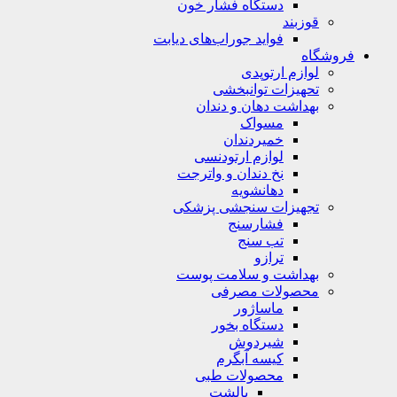
دستگاه فشار خون
قوزبند
فواید جوراب‌های دیابت
فروشگاه
لوازم ارتوپدی
تحهیزات توانبخشی
بهداشت دهان و دندان
مسواک
خمیردندان
لوازم ارتودنسی
نخ دندان و واترجت
دهانشویه
تجهیزات سنجشی پزشکی
فشارسنج
تب سنج
ترازو
بهداشت و سلامت پوست
محصولات مصرفی
ماساژور
دستگاه بخور
شیردوش
کیسه آبگرم
محصولات طبی
بالشت