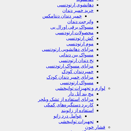
دهانشوی ارتودنسی
خرید خمیر دندان
خمیر دندان دنتامکس
واترجت دندان
مسواک برقی اورال بی
محصولات ارتودنسی
کش ارتودنسی
موم ارتودنسی
مزایای دهانشویی ارتودنسی
مسواک بین دندانی
نخ دندان ارتودنسی
مزایای مسواک ارتودنسی
خمیردندان کودک
مزایای خمیر دندان کودک
مسواک ارتودنسی
لوازم و تجهیزات توانبخشی
مچ بند آتل دار
مزایای استفاده از تشک ویلچر
کاربرد دستگیره‌های کمکی
استفاده از زانوبند
عوامل درد زانو
تجهیزات توانبخشی
فشار خون