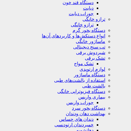
دستگاه قند خون
دیابت
جوراب دیابت
ترازو خانگی
ترازو خانگی
دستگاه بخور گرم
انواع دستکش‌ها و کاربردهای آن‌ها
ماساژور خانگی
تب سنج دیجیتالی
شیردوش برقی
تشک برقی
تشک مواج
لوازم ارتوپدی
دستگاه ماساژور
استفاده از بالشت‌های طبی
بالشت‌ طبی
دستگاه فیزیوتراپی خانگی
بیماری واریس
جوراب واریس
دستگاه‌ بخور سرد
بهداشت دهان ودندان
دندان های حساس
خمیردندان ارتودنسی
دهانشویه‌