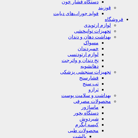
دستگاه فشار خون
قوزبند
فواید جوراب‌های دیابت
فروشگاه
لوازم ارتوپدی
تحهیزات توانبخشی
بهداشت دهان و دندان
مسواک
خمیردندان
لوازم ارتودنسی
نخ دندان و واترجت
دهانشویه
تجهیزات سنجشی پزشکی
فشارسنج
تب سنج
ترازو
بهداشت و سلامت پوست
محصولات مصرفی
ماساژور
دستگاه بخور
شیردوش
کیسه آبگرم
محصولات طبی
بالشت