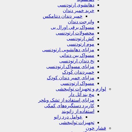
دهانشوی ارتودنسی
خرید خمیر دندان
خمیر دندان دنتامکس
واترجت دندان
مسواک برقی اورال بی
محصولات ارتودنسی
کش ارتودنسی
موم ارتودنسی
مزایای دهانشویی ارتودنسی
مسواک بین دندانی
نخ دندان ارتودنسی
مزایای مسواک ارتودنسی
خمیردندان کودک
مزایای خمیر دندان کودک
مسواک ارتودنسی
لوازم و تجهیزات توانبخشی
مچ بند آتل دار
مزایای استفاده از تشک ویلچر
کاربرد دستگیره‌های کمکی
استفاده از زانوبند
عوامل درد زانو
تجهیزات توانبخشی
فشار خون