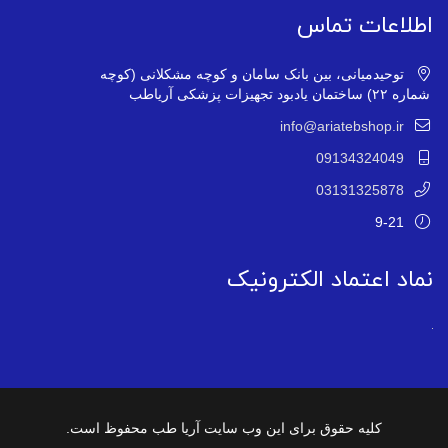
اطلاعات تماس
توحیدمیانی، بین بانک سامان و کوچه مشکلانی (کوچه
شماره ۲۲) ساختمان یادبود تجهیزات پزشکی آریاطب
info@ariatebshop.ir
09134324049
03131325878
9-21
نماد اعتماد الکترونیک
کلیه حقوق برای این وب سایت آریا طب محفوظ است.