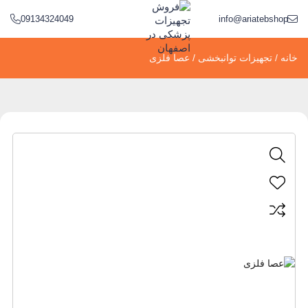
09134324049
info@ariatebshop.ir
خانه
/
تجهیزات توانبخشی
/ عصا فلزی