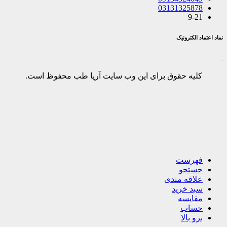
03131325878
9-21
نماد اعتماد الکترونیک
کلیه حقوق برای این وب سایت آریا طب محفوظ است.
فهرست
جستجو
علاقه مندی
سبد خرید
مقایسه
حساب
برو بالا