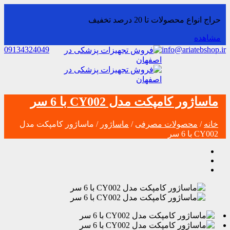
حراج انواع محصولات تا 20 درصد تخفیف
مشاهده
09134324049
info@ariatebshop.ir
ماساژور کامپکت مدل CY002 با 6 سر
خانه
/
محصولات مصرفی
/
ماساژور
/ ماساژور کامپکت مدل
CY002 با 6 سر