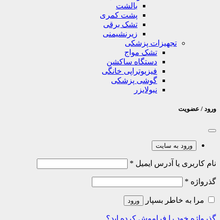
بالشت
پشت کمری
تشک برقی
زیرنشیمنی
تجهیزات پزشکی
تشک مواج
دستگاه ساکشن
فیزیوتراپی خانگی
گوشی پزشکی
نبولایزر
ورود / عضویت
ورود به سایت
نام کاربری یا آدرس ایمیل
*
گذرواژه
*
مرا به خاطر بسپار
ورود
گذرواژه خود را فراموش کرده اید؟