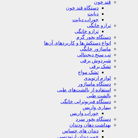
قند خون
دستگاه قند خون
دیابت
جوراب دیابت
ترازو خانگی
ترازو خانگی
دستگاه بخور گرم
انواع دستکش‌ها و کاربردهای آن‌ها
ماساژور خانگی
تب سنج دیجیتالی
شیردوش برقی
تشک برقی
تشک مواج
لوازم ارتوپدی
دستگاه ماساژور
استفاده از بالشت‌های طبی
بالشت‌ طبی
دستگاه فیزیوتراپی خانگی
بیماری واریس
جوراب واریس
دستگاه‌ بخور سرد
بهداشت دهان ودندان
دندان های حساس
خمیردندان ارتودنسی