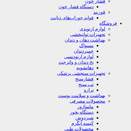
فشار خون
دستگاه فشار خون
قوزبند
فواید جوراب‌های دیابت
فروشگاه
لوازم ارتوپدی
تحهیزات توانبخشی
بهداشت دهان و دندان
مسواک
خمیردندان
لوازم ارتودنسی
نخ دندان و واترجت
دهانشویه
تجهیزات سنجشی پزشکی
فشارسنج
تب سنج
ترازو
بهداشت و سلامت پوست
محصولات مصرفی
ماساژور
دستگاه بخور
شیردوش
کیسه آبگرم
محصولات طبی