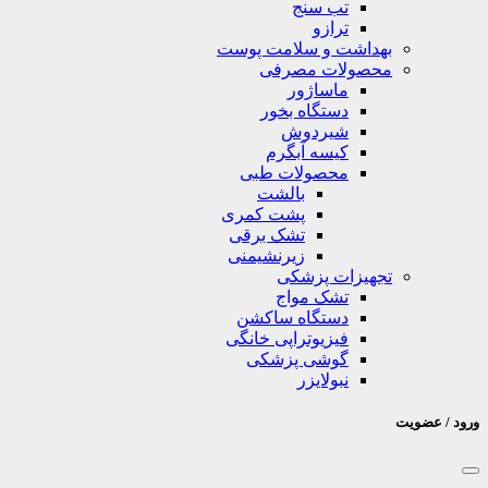
تب سنج
ترازو
بهداشت و سلامت پوست
محصولات مصرفی
ماساژور
دستگاه بخور
شیردوش
کیسه آبگرم
محصولات طبی
بالشت
پشت کمری
تشک برقی
زیرنشیمنی
تجهیزات پزشکی
تشک مواج
دستگاه ساکشن
فیزیوتراپی خانگی
گوشی پزشکی
نبولایزر
ورود / عضویت