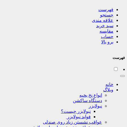
فهرست
جستجو
علاقه مندی
سبد خرید
مقایسه
حساب
برو بالا
فهرست
خانه
وبلاگ
انواع نخ بخیه
دستگاه ساکشن
نبولایزر
نبولایزر چیست؟
فواید نبولایزر
عواقب نشستن زیاد روی صندلی