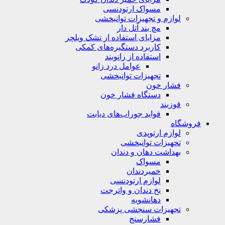
مسواک ارتودنسی
لوازم و تجهیزات توانبخشی
مچ بند آتل دار
مزایای استفاده از تشک ویلچر
کاربرد دستگیره‌های کمکی
استفاده از زانوبند
عوامل درد زانو
تجهیزات توانبخشی
فشار خون
دستگاه فشار خون
قوزبند
فواید جوراب‌های دیابت
فروشگاه
لوازم ارتوپدی
تحهیزات توانبخشی
بهداشت دهان و دندان
مسواک
خمیردندان
لوازم ارتودنسی
نخ دندان و واترجت
دهانشویه
تجهیزات سنجشی پزشکی
فشارسنج