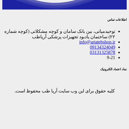
اطلاعات تماس
توحیدمیانی، بین بانک سامان و کوچه مشکلانی (کوچه شماره
۲۲) ساختمان یادبود تجهیزات پزشکی آریاطب
info@ariatebshop.ir
09134324049
03131325878
9-21
نماد اعتماد الکترونیک
کلیه حقوق برای این وب سایت آریا طب محفوظ است.