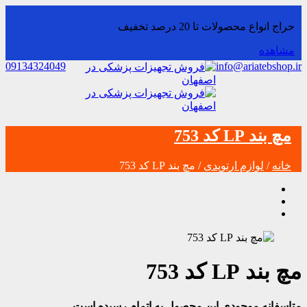
حراج انواع محصولات تا 20 درصد تخفیف
مشاهده
09134324049
info@ariatebshop.ir
مچ بند LP کد 753
خانه
/
لوازم ارتوپدی
/ مچ بند LP کد 753
مچ بند LP کد 753
متاسفانه موجودی این محصول به اتمام رسیده است